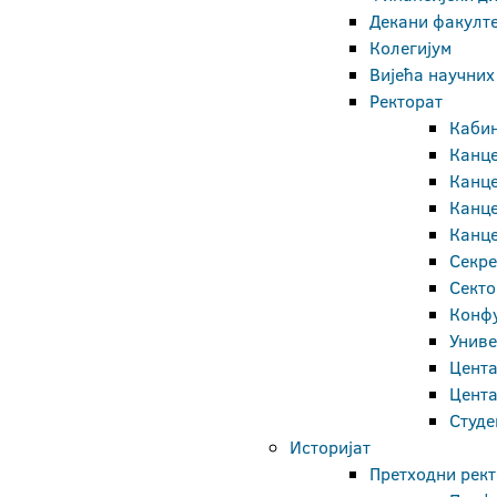
Декани факулт
Колегијум
Вијећа научних
Ректорат
Кабин
Канце
Канце
Канце
Канце
Секре
Секто
Конфу
Униве
Цента
Цента
Студе
Историјат
Претходни рект