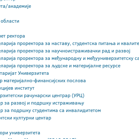
ета/академије
 области
ет ректора
ларија проректора за наставу, студентска питања и квалит
ларија проректора за научноистраживачки рад и развој
ларија проректора за међународну и међууниверзитетску 
ларија проректора за људске и материјалне ресурсе
таријат Универзитета
р материјално-финансијских послова
цијев институт
рзитетски рачунарски центрар (УРЦ)
р за развој и подршку истраживању
р за подршку студентима са инвалидитетом
нтски културни центар
ори универзитета