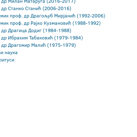
 др Милан Матаруга (2016-2017)
 др Станко Станић (2006-2016)
мик проф. др Драгољуб Мирјанић (1992-2006)
мик проф. др Рајко Кузмановић (1988-1992)
 др Драгица Додиг (1984-1988)
 др Ибрахим Табаковић (1979-1984)
 др Драгомир Малић (1975-1979)
ри наука
ритуси