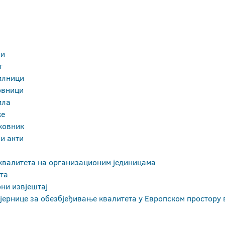
ни
т
илници
овници
ила
ке
ковник
и акти
квалитета на организационим јединицама
та
ни извјештај
јернице за обезбјеђивање квалитета у Европском простору