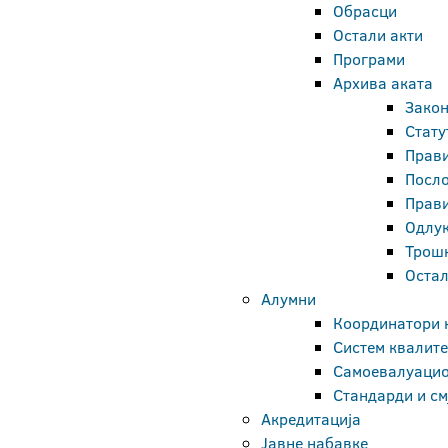
Обрасци
Остали акти
Програми
Архива аката
Зако
Стату
Прав
Посл
Прав
Одлу
Трош
Остал
Алумни
Координатори 
Систем квалите
Самоевалуацио
Стандарди и см
Акредитација
Јавне набавке