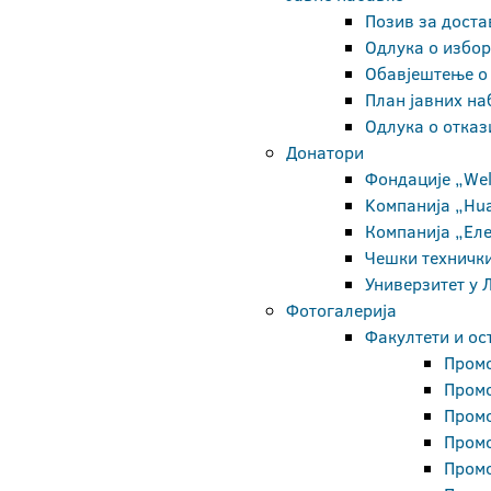
Позив за дост
Одлука о избо
Обавјештење о
План јавних на
Одлука о отка
Донатори
Фондације „Wel
Kомпанијa „Hu
Компанија „Ел
Чешки технички
Универзитет у
Фотогалерија
Факултети и ос
Промо
Промо
Промо
Промо
Промо