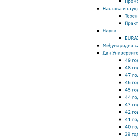
Промо
Настава и студ
Терен
Практ
Наука
EURA
Међународна 
Дан Универзит
49 го
48 го
47 го
46 го
45 го
44 го
43 го
42 го
41 го
40 го
39 го