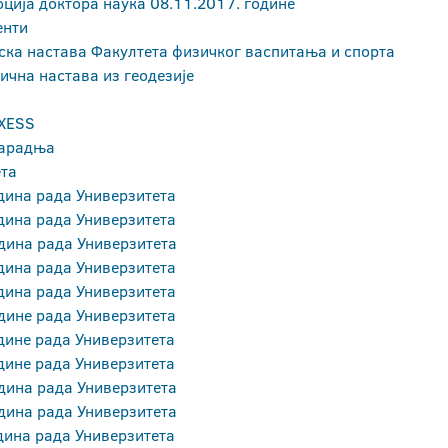
ција доктора наука 08.11.2017. године
енти
ска настава Факултета физичког васпитања и спорта
ична настава из геодезије
XESS
сарадња
ета
дина рада Универзитета
дина рада Универзитета
дина рада Универзитета
дина рада Универзитета
дина рада Универзитета
дине рада Универзитета
дине рада Универзитета
дине рада Универзитета
дина рада Универзитета
дина рада Универзитета
дина рада Универзитета