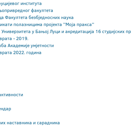
уцијевог института
опривредног факултета
а Факултета безбједносних наука
икати полазницима пројекта ''Моја пракса''
 Универзитета у Бањој Луци и акредитација 16 студијских п
врата - 2019.
ба Академије умјетности
врата 2022. година
активности
ендар
их наставника и сарадника