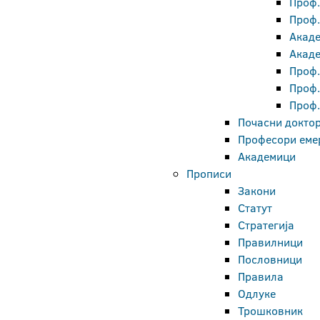
Проф.
Проф.
Акаде
Акаде
Проф.
Проф.
Проф.
Почасни докто
Професори еме
Академици
Прописи
Закони
Статут
Стратегија
Правилници
Пословници
Правила
Одлуке
Трошковник