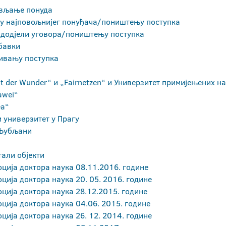
ављање понуда
ру најповољнијег понуђача/поништењу поступка
 додјели уговора/поништењу поступка
бавки
зивању поступка
t der Wunder“ и „Fairnetzen“ и Универзитет примијењених на
awei“
еа“
 универзитет у Прагу
 Љубљани
тали објекти
ција доктора наука 08.11.2016. године
ција доктора наука 20. 05. 2016. године
ција доктора наука 28.12.2015. године
ција доктора наука 04.06. 2015. године
ција доктора наука 26. 12. 2014. године