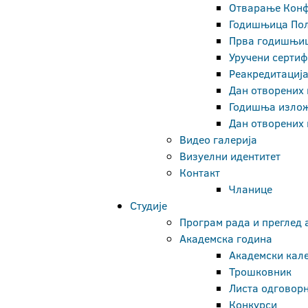
Отварање Конф
Годишњица Пољ
Прва годишњиц
Уручени сертиф
Реакредитација
Дан отворених 
Годишња излож
Дан отворених 
Видео галерија
Визуелни идентитет
Контакт
Чланице
Студије
Програм рада и преглед 
Академска година
Академски кал
Трошковник
Листа одговорн
Конкурси