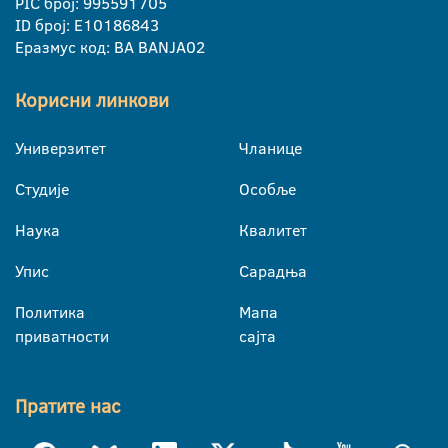
PIC број: 995591705
ID број: E10186843
Еразмус код: BA BANJA02
Корисни линкови
Универзитет
Чланице
Студије
Особље
Наука
Квалитет
Упис
Сарадња
Политика
Мапа
приватности
сајта
Пратите нас