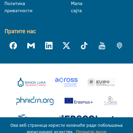
Политика
Мапа
приватности
сајта
Пратите нас
Ова веб страница користи колачиће ради побољшања
корисничког искуства.
Прочитај више