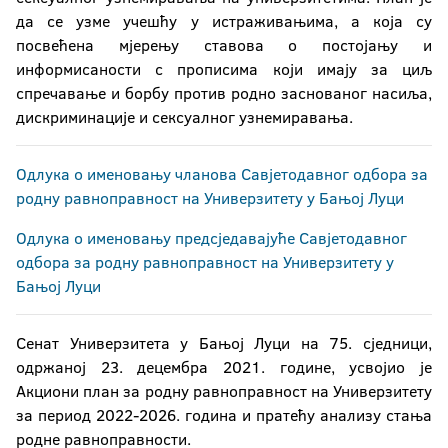
да се узме учешћу у истраживањима, а која су
посвећена мјерењу ставова о постојању и
информисаности с прописима који имају за циљ
спречавање и борбу против родно заснованог насиља,
дискриминације и сексуалног узнемиравања.
Одлука о именовању чланова Савјетодавног одбора за
родну равноправност на Универзитету у Бањој Луци
Одлука о именовању предсједавајуће Савјетодавног
одбора за родну равноправност на Универзитету у
Бањој Луци
Сенат Универзитета у Бањој Луци на 75. сједници,
одржаној 23. децембра 2021. године, усвојио је
Акциони план за родну равноправност на Универзитету
за период 2022-2026. година и пратећу анализу стања
родне равноправности.