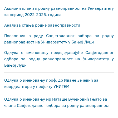
Акциони план за родну равноправност на Универзитету
за период 2022-2026. година
Анализа стања родне равноправности
Пословник о раду Савјетодавног одбора за родну
равноправност на Универзитету у Бањој Луци
Одлука о именовању предсједавајуће Савјетодавног
одбора за родну равноправност на Универзитету у
Бањој Луци
Одлука о именовању проф. др Иване Зечевић за
коордиантора у пројекту УНИГЕМ
Одлука о именовању мр Наташе Вученовић Гњато за
члана Савјетодавног одбора за родну равноправност