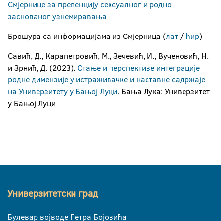
Смјернице за превенцију сексуалног и родно
заснованог узнемиравања
Брошура са информацијама из Смјерница (
лат
/
ћир
)
Савић, Д., Карапетровић, М., Зечевић, И., Вученовић, Н.
и Зрнић, Д. (2023).
Стање и перспективе интеграције
родне димензије у истраживачке и наставне садржаје
на Универзитету у Бањој Луци
. Бања Лука: Универзитет
у Бањој Луци
Универзитетски град
Булевар војводе Петра Бојовића