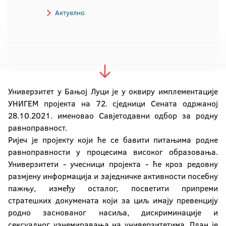
Актуелно
Универзитет у Бањој Луци је у оквиру имплементације
УНИГЕМ пројекта на 72. сједници Сената одржаној
28.10.2021. именовао Савјетодавни одбор за родну
равноправност.
Ријеч је пројекту који ће се бавити питањима родне
равноправности у процесима високог образовања.
Универзитети - учесници пројекта - ће кроз редовну
размјену информација и заједничке активности посебну
пажњу, између осталог, посветити припреми
стратешких докумената који за циљ имају превенцију
родно заснованог насиља, дискриминације и
сексуалног узнемиравања на универзитетима. План је