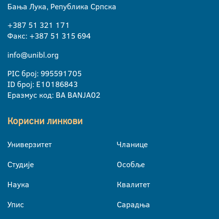
Бања Лука, Република Српска
+387 51 321 171
Факс: +387 51 315 694
info@unibl.org
PIC број: 995591705
ID број: E10186843
Еразмус код: BA BANJA02
Корисни линкови
Универзитет
Чланице
Студије
Особље
Наука
Квалитет
Упис
Сарадња