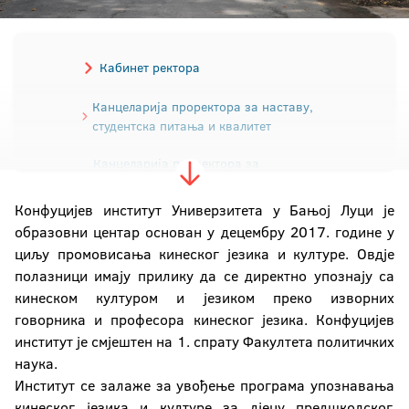
Кабинет ректора
Канцеларија проректора за наставу,
студентска питања и квалитет
Канцеларија проректора за
научноистраживачки рад и развој
Конфуцијев институт Универзитета у Бањој Луци је
Канцеларија проректора за међународну и
образовни центар основан у децембру 2017. године у
међууниверзитетску сарадњу
циљу промовисања кинеског језика и културе. Овдје
полазници имају прилику да се директно упознају са
Канцеларија проректора за људске и
материјалне ресурсе
кинеском културом и језиком преко изворних
говорника и професора кинеског језика. Конфуцијев
Секретаријат Универзитета
институт је смјештен на 1. спрату Факултета политичких
наука.
Сектор материјално-финансијских послова
Институт се залаже за увођење програма упознавања
кинеског језика и културе за дјецу предшколског,