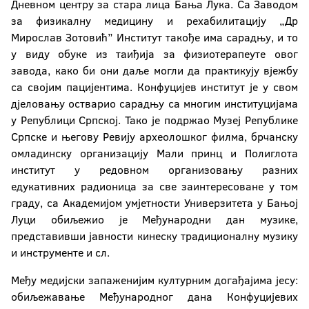
Дневном центру за стара лица Бања Лука. Са Заводом
за физикалну медицину и рехабилитацију „Др
Мирослав Зотовић” Институт такође има сарадњу, и то
у виду обуке из таиђија за физиотерапеуте овог
завода, како би они даље могли да практикују вјежбу
са својим пацијентима. Конфуцијев институт је у свом
дјеловању остварио сарадњу са многим институцијама
у Републици Српској. Тако је подржао Музеј Републике
Српске и његову Ревију археолошког филма, брчанску
омладинску организацију Мали принц и Полиглота
институт у редовном организовању разних
едукативних радионица за све заинтересоване у том
граду, са Академијом умјетности Универзитета у Бањој
Луци обиљежио је Међународни дан музике,
представивши јавности кинеску традиционалну музику
и инструменте и сл.
Међу медијски запаженијим културним догађајима јесу:
обиљежавање Међународног дана Конфуцијевих