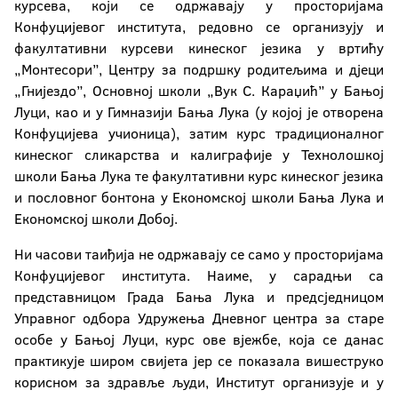
курсева, који се одржавају у просторијама
Конфуцијевог института, редовно се организују и
факултативни курсеви кинеског језика у вртићу
„Монтесори”, Центру за подршку родитељима и дјеци
„Гнијездо”, Основној школи „Вук С. Караџић” у Бањој
Луци, као и у Гимназији Бања Лука (у којој je отворена
Конфуцијева учионица), затим курс традиционалног
кинеског сликарства и калиграфије у Технолошкој
школи Бања Лука те факултативни курс кинеског језика
и пословног бонтона у Економској школи Бања Лука и
Економској школи Добој.
Ни часови таиђија не одржавају се само у просторијама
Конфуцијевог института. Наиме, у сарадњи са
представницом Града Бања Лука и предсједницом
Управног одбора Удружења Дневног центра за старе
особе у Бањој Луци, курс ове вјежбе, која се данас
практикује широм свијета јер се показалa вишеструко
корисном за здравље људи, Институт организује и у