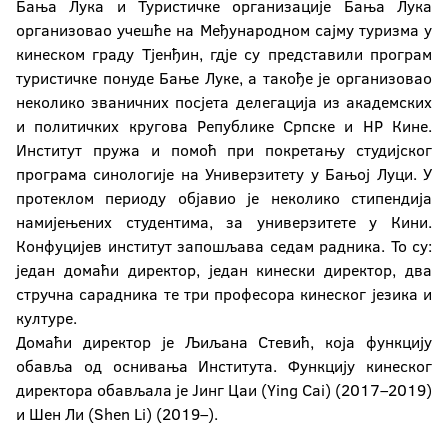
Бања Лука и Туристичке организације Бања Лука
организовао учешће на Међународном сајму туризма у
кинеском граду Тјенђин, гдје су представили програм
туристичке понуде Бање Луке, а такође је организовао
неколико званичних посјета делегација из академских
и политичких кругова Републике Српске и НР Кине.
Институт пружа и помоћ при покретању студијског
програма синологије на Универзитету у Бањој Луци. У
протеклом периоду објавио је неколико стипендија
намијењених студентима, за универзитете у Кини.
Конфуцијев институт запошљава седам радника. То су:
један домаћи директор, један кинески директор, два
стручна сарадника те три професора кинеског језика и
културе.
Домаћи директор је Љиљана Стевић, која функцију
обавља од оснивања Института. Функцију кинеског
директора обављала је Јинг Цаи (Ying Cai) (2017–2019)
и Шен Ли (Shen Li) (2019–).