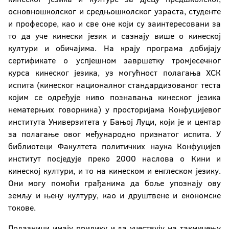
Конфуцијев институт
основношколског и средњошколског узраста, студенте
и професоре, као и све оне који су заинтересовани за
то да уче кинески језик и сазнају више о кинеској
Универзитетски рачунарски центрар (УРЦ)
култури и обичајима. На крају програма добијају
сертификате о успјешном завршетку тромјесечног
Центар за развој и подршку истраживању
курса кинеског језика, уз могућност полагања ХСК
Центар за подршку студентима са
испита (кинеског националног стандардизованог теста
инвалидитетом
којим се одређује ниво познавања кинеског језика
нематерњих говорника) у просторијама Конфуцијевог
Студентски културни центар
института Универзитета у Бањој Луци, који је и центар
за полагање овог међународно признатог испита. У
библиотеци Факултета политичких наука Конфуцијев
институт посједује преко 2000 наслова о Кини и
кинеској култури, и то на кинеском и енглеском језику.
Они могу помоћи грађанима да боље упознају ову
земљу и њену културу, као и друштвене и економске
токове.
Полазници имају прилику и да учествују на такмичењу