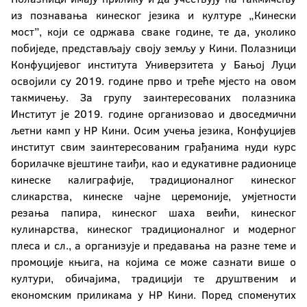
из познавања кинеског језика и културе „Кинески
мост”, који се одржава сваке године, те да, уколико
побиједе, представљају своју земљу у Кини. Полазници
Конфуцијевог института Универзитета у Бањој Луци
освојили су 2019. године прво и треће мјесто на овом
такмичењу. За групу заинтересованих полазника
Институт је 2019. године организовао и двоседмични
љетни камп у НР Кини. Осим учења језика, Конфуцијев
институт свим заинтересованим грађанима нуди курс
борилачке вјештине таиђи, као и едукативне радионице
кинеске калиграфије, традиционалног кинеског
сликарства, кинеске чајне церемоније, умјетности
резања папира, кинеског шаха веићи, кинеског
кулинарства, кинеског традиционалног и модерног
плеса и сл., а организује и предавања на разне теме и
промоције књига, на којима се може сазнати више о
култури, обичајима, традицији те друштвеним и
економским приликама у НР Кини. Поред споменутих