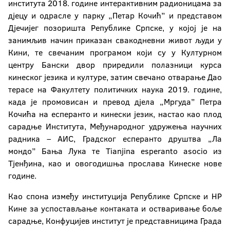
института 2018. године интерактивним радионицама за
дјецу и одрасле у парку „Петар Кочић” и представом
Дјечијег позоришта Републике Српске, у којој је на
занимљив начин приказан свакодневни живот људи у
Кини, те свечаним програмом који су у Културном
центру Бански двор приредили полазници курса
кинеског језика и културе, затим свечано отварање Дао
терасе на Факултету политичких наука 2019. године,
када је промовисан и превод дјела „Мргуда” Петра
Кочића на есперанто и кинески језик, настао као плод
сарадње Института, Међународног удружења научних
радника – АИС, Градског есперанто друштва „Ла
мондо” Бања Лука те Tianjina esperanto asocio из
Тјенђина, као и овогодишња прослава Кинеске нове
године.
Као спона између институција Републике Српске и НР
Кине за успостављање контаката и остваривање боље
сарадње, Конфуцијев институт је представницима Града