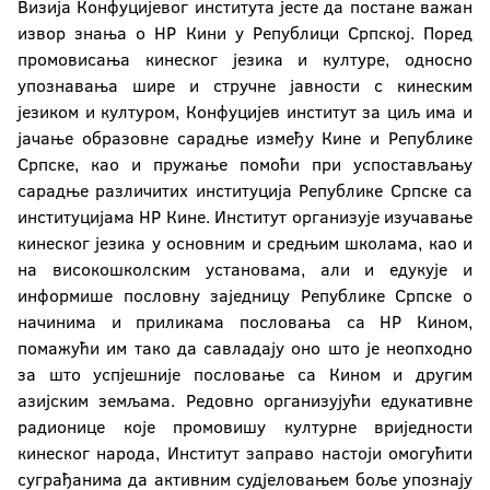
Визија Конфуцијевог института јесте да постане важан
извор знања о НР Кини у Републици Српској. Поред
промовисања кинеског језика и културе, односно
упознавања шире и стручне јавности с кинеским
језиком и културом, Конфуцијев институт за циљ има и
јачање образовне сарадње између Кине и Републике
Српске, као и пружање помоћи при успостављању
сарадње различитих институција Републике Српске са
институцијама НР Кине. Институт организује изучавање
кинеског језика у основним и средњим школама, као и
на високошколским установама, али и едукује и
информише пословну заједницу Републике Српске о
начинима и приликама пословања са НР Кином,
помажући им тако да савладају оно што је неопходно
за што успјешније пословање са Кином и другим
азијским земљама. Редовно организујући едукативне
радионице које прoмовишу културне вриједности
кинеског народа, Институт заправо настоји омогућити
суграђанима да активним судјеловањем боље упознају