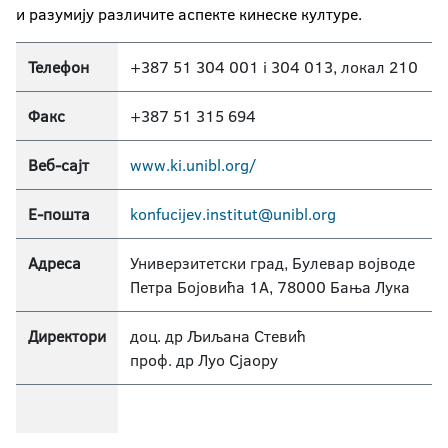
и разумију различите аспекте кинеске културе.
Телефон
+387 51 304 001 i 304 013, локал 210
Факс
+387 51 315 694
Веб-сајт
www.ki.unibl.org/
Е-пошта
konfucijev.institut@unibl.org
Адреса
Универзитетски град, Булевар војводе
Петра Бојовића 1А, 78000 Бања Лука
Директори
доц. др Љиљана Стевић
проф. др Луо Сјаору