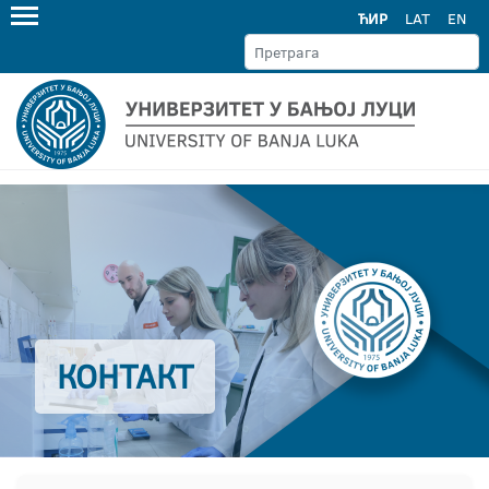
ЋИР
LAT
EN
КОНТАКТ