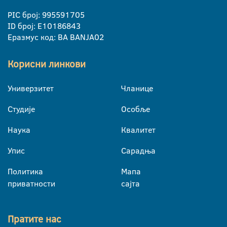
PIC број: 995591705
ID број: E10186843
Еразмус код: BA BANJA02
Корисни линкови
Универзитет
Чланице
Студије
Особље
Наука
Квалитет
Упис
Сарадња
Политика
Мапа
приватности
сајта
Пратите нас