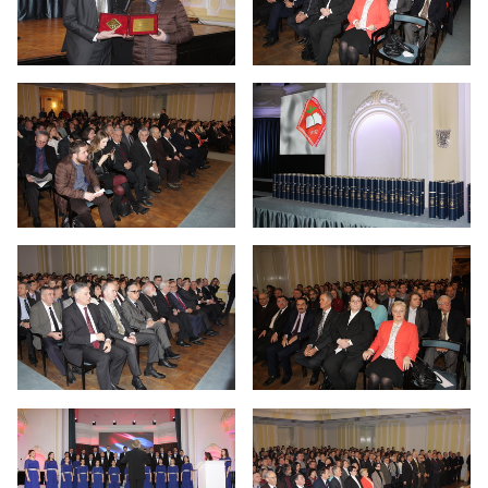
Реакредитација Универзитета у Бањој Луци и
акредитација 16 студијских програма
Дан отворених врата - 2019.
Годишња изложба Академије умјетности
Дан отворених врата 2022. година