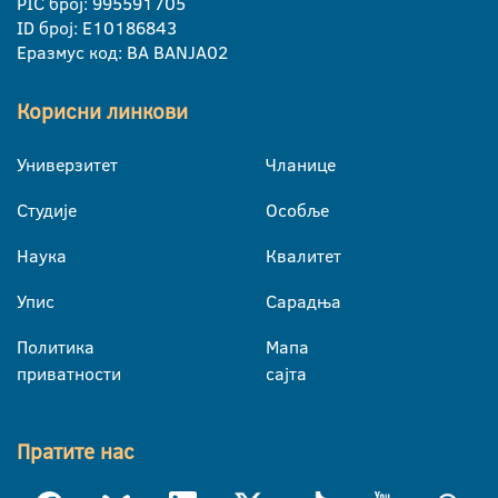
PIC број: 995591705
ID број: E10186843
Еразмус код: BA BANJA02
Корисни линкови
Универзитет
Чланице
Студије
Особље
Наука
Квалитет
Упис
Сарадња
Политика
Мапа
приватности
сајта
Пратите нас