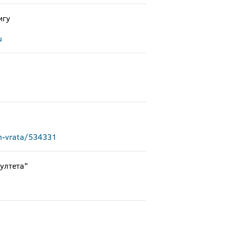
игу
u
ih-vrata/534331
ултета"