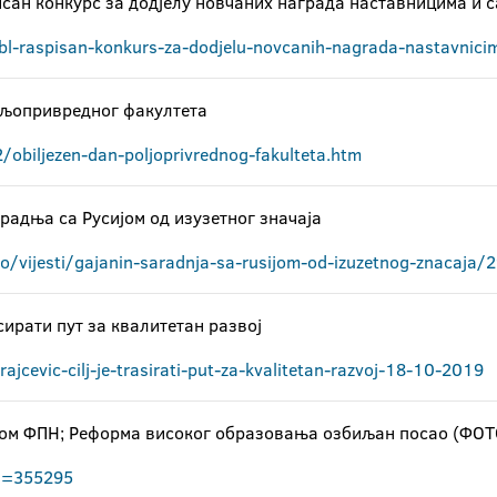
сан конкурс за додјелу новчаних награда наставницима и 
bl-raspisan-konkurs-za-dodjelu-novcanih-nagrada-nastavnici
љопривредног факултета
obiljezen-dan-poljoprivrednog-fakulteta.htm
арадња са Русијом од изузетног значаја
o/vijesti/gajanin-saradnja-sa-rusijom-od-izuzetnog-znacaja/
сирати пут за квалитетан развој
ajcevic-cilj-je-trasirati-put-za-kvalitetan-razvoj-18-10-2019
ом ФПН; Реформа високог образовања озбиљан посао (ФОТ
id=355295