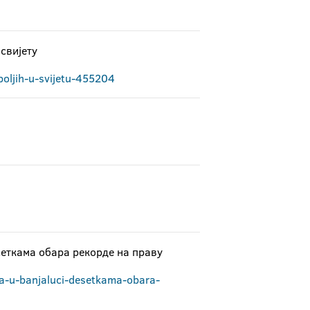
 свијету
boljih-u-svijetu-455204
сеткама обара рекорде на праву
ta-u-banjaluci-desetkama-obara-