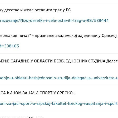
у десетке и желе оставити траг у РС
azovanje/Nizu-desetke-i-zele-ostaviti-trag-u-RS/539441
черњаков печат" - признање академској заједници у Српској
?id=338105
ЂЕЊЕ САРАДЊЕ У ОБЛАСТИ БЕЗБЈЕДНОСНИХ СТУДИЈА Делегац
nje-u-oblasti-bezbjednosnih-studija-delegacija-univerziteta-u-
СА КИНОМ ЗА ЈАЧИ СПОРТ У СРПСКОЈ
om-za-jaci-sport-u-srpskoj-fakultet-fizickog-vaspitanja-i-sp