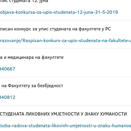
пис студената 12. јуна
/objava-konkursa-za-upis-studenata-12-juna-31-5-2019
писан конкурс за упис студената на факултете у РС
razovanje/Raspisan-konkurs-za-upis-studenata-na-fakultete
ра и медицинара на факултете
d=340667
на Факултету за безбједност
d=340812
СТУДЕНАТА ЛИКОВНИХ УМЈЕТНОСТИ У ЗНАКУ ХУМАНОСТИ
ozba-radova-studenata-likovnih-umjetnosti-u-znaku-humanos