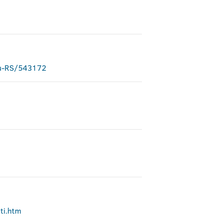
-u-RS/543172
ti.htm