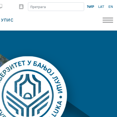
ЋИР
LAT
EN
УПИС