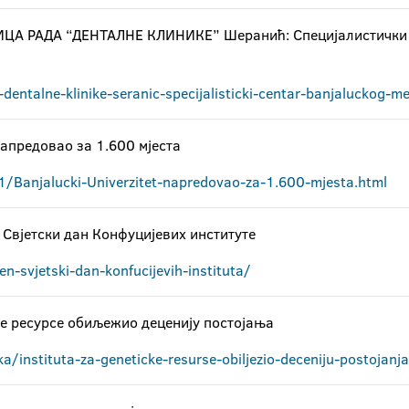
А РАДА “ДЕНТАЛНЕ КЛИНИКЕ” Шеранић: Специјалистички 
dentalne-klinike-seranic-specijalisticki-centar-banjaluckog-m
напредовао за 1.600 мјеста
/Banjalucki-Univerzitet-napredovao-za-1.600-mjesta.html
 Свјетски дан Конфуцијевих институте
n-svjetski-dan-konfucijevih-instituta/
ке ресурсе обиљежио деценију постојања
a/instituta-za-geneticke-resurse-obiljezio-deceniju-postojan