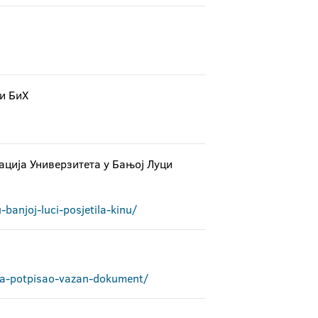
 и БиХ
ија Универзитета у Бањој Луци
banjoj-luci-posjetila-kinu/
orta-potpisao-vazan-dokument/