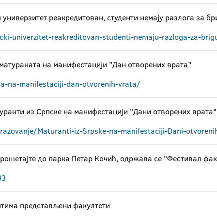
 универзитет реакредитован, студенти немају разлога за бр
i-univerzitet-reakreditovan-studenti-nemaju-razloga-za-brig
матураната на манифестацији ”Дан отворених врата”
a-na-manifestaciji-dan-otvorenih-vrata/
ранти из Српске на манифестацији "Дани отворених врата"
azovanje/Maturanti-iz-Srpske-na-manifestaciji-Dani-otvoren
рошетајте до парка Петар Кочић, одржава се "Фестивал фак
83
тима представљени факултети