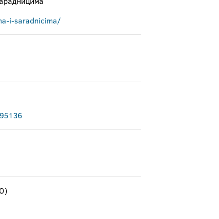
сарадницима
ma-i-saradnicima/
295136
О)