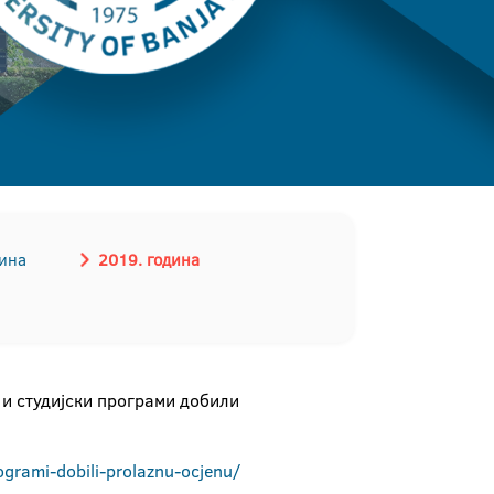
дина
2019. година
 студијски програми добили
rogrami-dobili-prolaznu-ocjenu/