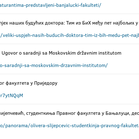
rantima-predstavljeni-banjalucki-fakulteti/
пјех наших будућих доктора: Тим из БиХ међу пет најбољих у
/veliki-uspjeh-nasih-buducih-doktora-tim-iz-bih-medu-pet-naj
 Ugovor o saradnji sa Moskovskim državnim institutom
-o-saradnji-sa-moskovskim-drzavnim-institutom/
ог факултета у Приједору
1r7ytNQqM
Слијепчевић, студенткиња Правног факултета у Бањалуци, де
o/panorama/olivera-slijepcevic-studentkinja-pravnog-fakulte