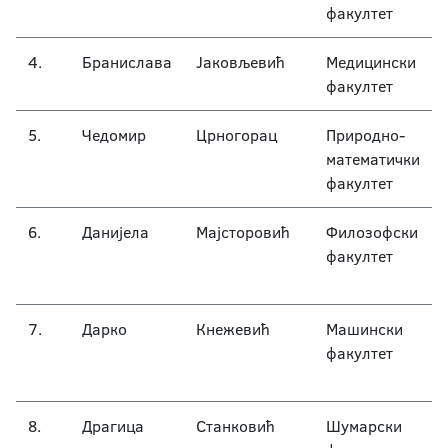
факултет
4.
Бранислава
Јаковљевић
Медицински
факултет
5.
Чедомир
Црногорац
Природно-
математички
факултет
6.
Данијела
Мајсторовић
Филозофски
факултет
7.
Дарко
Кнежевић
Машински
факултет
8.
Драгица
Станковић
Шумарски