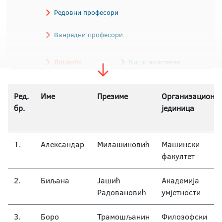
Редовни професори
Ванредни професори
Доценти
Виши асистенти
Асистенти
Ред.
Име
Презиме
Организациона
бр.
јединица
Наставници / Наставници страног језика
1.
Александар
Милашиновић
Машински
факултет
2.
Биљана
Јашић
Академија
Радовановић
умјетности
3.
Боро
Трамошљанин
Филозофски