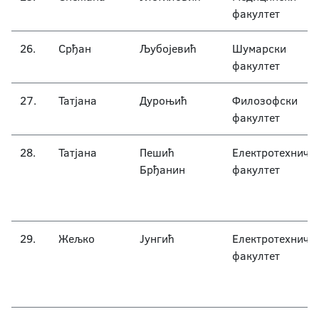
факултет
26.
Срђан
Љубојевић
Шумарски
факултет
27.
Татјана
Дуроњић
Филозофски
факултет
28.
Татјана
Пешић
Електротехничк
Брђанин
факултет
29.
Жељко
Јунгић
Електротехничк
факултет