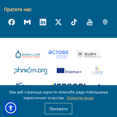
Пратите нас
Ова веб страница користи колачиће ради побољшања
корисничког искуства.
Прочитај више
Универзитет у Бањој Луци © 2026
Прихвати
Сва права задржана