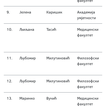
факултет
9.
Јелена
Каришик
Академија
умјетности
10.
Љиљана
Тасић
Медицински
факултет
11.
Љубомир
Милутиновић
Филозофски
факултет
12.
Љубомир
Милутиновић
Филозофски
факултет
13.
Маринко
Вучић
Медицински
факултет