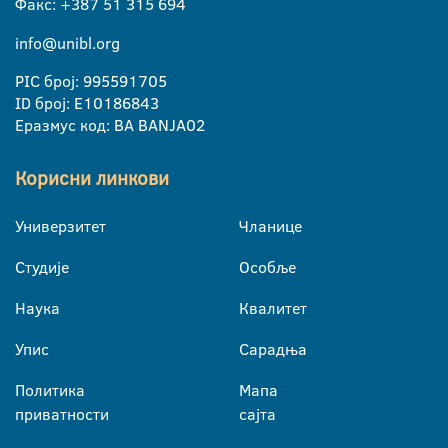
Факс: +387 51 315 694
info@unibl.org
PIC број: 995591705
ID број: E10186843
Еразмус код: BA BANJA02
Корисни линкови
Универзитет
Чланице
Студије
Особље
Наука
Квалитет
Упис
Сарадња
Политика
Мапа
приватности
сајта