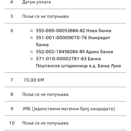
4
Датум уплате
5
Поље се не попуњава
6
555-000-06053684-82 Нова банка
551-001-00009070-76 Уникредит
банка
552-002-18458284-85 Адико банка
571-010-00002781-63 Банка
Поштанска штедионица а.д. Бања Лука
7
70,00 KM
8
Поље се не попуњава
9
ЈМБ (јединствени матични број кандидата)
10
Поље се не попуњава