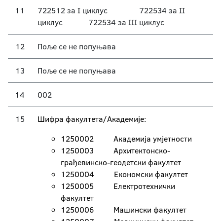
11
722512 за I циклус 722534 за II
циклус 722534 за III циклус
12
Поље се не попуњава
13
Поље се не попуњава
14
002
15
Шифра факултета/Академије:
1250002 Академија умјетности
1250003 Архитeктонско-
грађевинско-геодетски факултет
1250004 Економски факултет
1250005 Електротехнички
факултет
1250006 Машински факултет