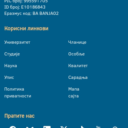
PIC број: 995591705
ID број: E10186843
Еразмус код: BA BANJA02
Корисни линкови
Универзитет
Чланице
Студије
Особље
Наука
Квалитет
Упис
Сарадња
Политика
Мапа
приватности
сајта
Пратите нас