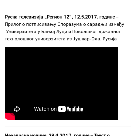
Руска телевизија „Регион 12“, 12.5.2017. године
–
Прилог о потписивању Споразума о сарадњи између
Универзитета у Бањој Луци и Поволшког државног
технолошког универзитета из Јушкар-Ола, Русија
Независне новине, 28.4.2017. године – Текст о