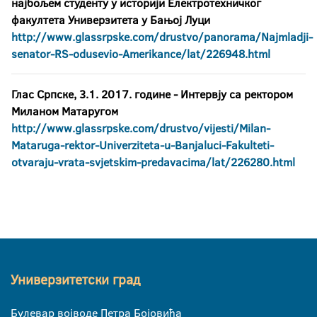
најбољем студенту у историји Eлектротехничког
факултета Универзитета у Бањој Луци
http://www.glassrpske.com/drustvo/panorama/Najmladji-
senator-RS-odusevio-Amerikance/lat/226948.html
Глас Српске, 3.1. 2017. године
- Интервју са ректором
Миланом Матаругом
http://www.glassrpske.com/drustvo/vijesti/Milan-
Mataruga-rektor-Univerziteta-u-Banjaluci-Fakulteti-
otvaraju-vrata-svjetskim-predavacima/lat/226280.html
Универзитетски град
Булевар војводе Петра Бојовића