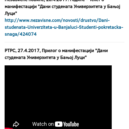
манифестацији "Дани студената Универзитета у Бањој
Луци"
http://www.nezavisne.com/novosti/drustvo/Dani-
studenata-Univerziteta-u-Banjaluci-Studenti-pokretacka-
snaga/424074
РТРС, 27.4.2017, Прилог о манифестацији "Дани
студената Универзитета у Бањој Луци"