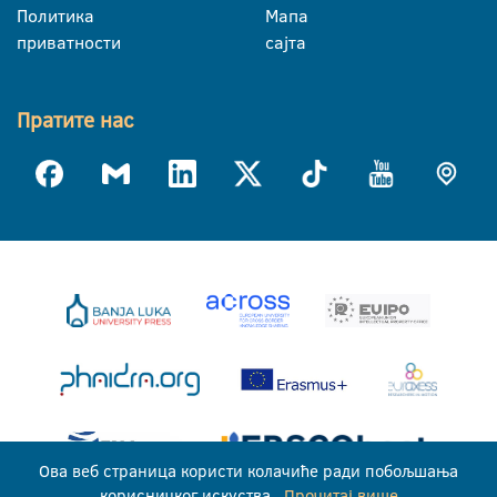
Политика
Мапа
приватности
сајта
Пратите нас
Ова веб страница користи колачиће ради побољшања
корисничког искуства.
Прочитај више