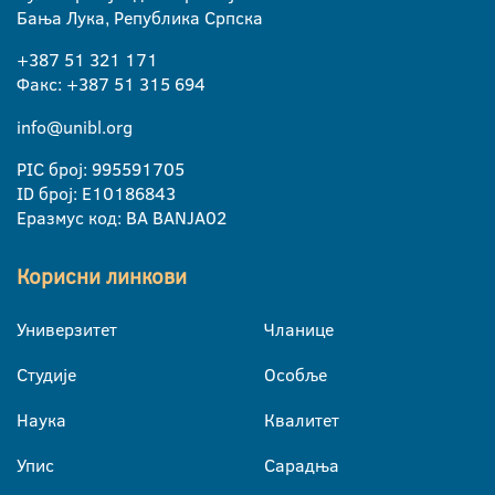
Бања Лука, Република Српска
+387 51 321 171
Факс: +387 51 315 694
info@unibl.org
PIC број: 995591705
ID број: E10186843
Еразмус код: BA BANJA02
Корисни линкови
Универзитет
Чланице
Студије
Особље
Наука
Квалитет
Упис
Сарадња