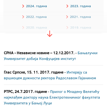
2024. година
2023. година
2022. година
2021. година
2020. година
2019. година
2018. година
2017. година
СРНА - Независне новине – 12.12.2017.
-
Бањалучки
2016. година
Универзитет добија Конфуцијев институт
Глас Српске, 15. 11. 2017. године
-
Интервју са
вршиоцем дужности ректора Радославом Гајанином
РТРС, 24.7.2017. године
-
Прилог о Младену Велетићу
најмлађем доктору наука Електротехничког факултета
Универзитета у Бањој Луци