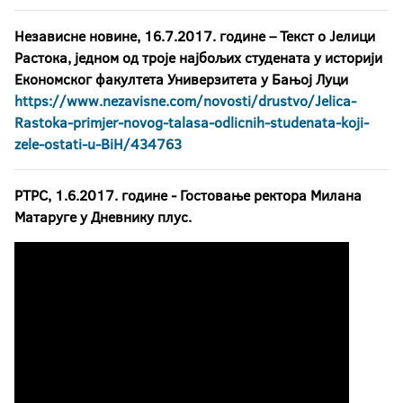
Независне новине, 16.7.2017. године – Текст о Јелици
Растока, једном од троје најбољих студената у историји
Економског факултета Универзитета у Бањој Луци
https://www.nezavisne.com/novosti/drustvo/Jelica-
Rastoka-primjer-novog-talasa-odlicnih-studenata-koji-
zele-ostati-u-BiH/434763
РТРС, 1.6.2017. године - Гостовање ректора Милана
Матаруге у Дневнику плус.