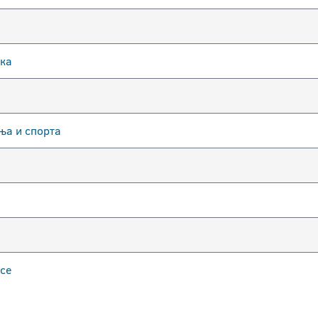
ука
ња и спорта
рсе