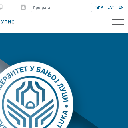
ЋИР
LAT
EN
УПИС