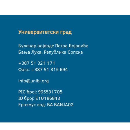
Универзитетски град
Булевар војводе Петра Бојовића
Бања Лука, Република Српска
+387 51 321 171
Факс: +387 51 315 694
info@unibl.org
PIC број: 995591705
ID број: E10186843
Еразмус код: BA BANJA02