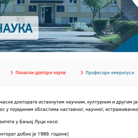
НАУКА
Почасни доктори наука
Професори емеритуси
очасне докторате истакнутим научним, културним и другим ј
ос у појединим областима наставног, научног, истраживачко
зитета у Бањој Луци носе:
кторат добио је 1989. године)