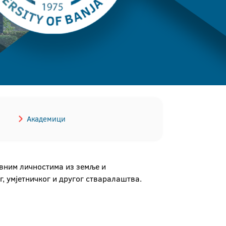
Академици
авним личностима из земље и
г, умјетничког и другог стваралаштва.