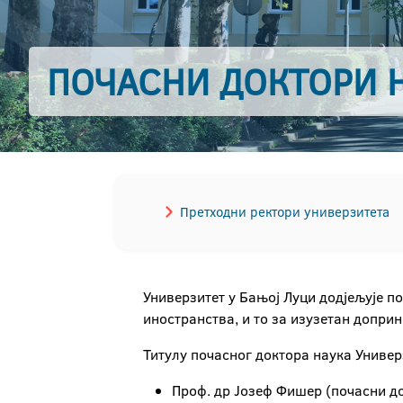
ПОЧАСНИ ДОКТОРИ 
Претходни ректори универзитета
Универзитет у Бањој Луци додјељује п
иностранства, и то за изузетан доприн
Титулу почасног доктора наука Универ
Проф. др Јозеф Фишер (почасни до