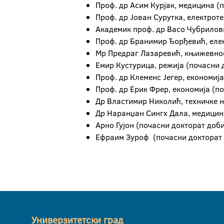
Проф. др Асим Курјак, медицина (п
Проф. др Јован Сурутка, електроте
Академик проф. др Васо Чубрилови
Проф. др Бранимир Ђорђевић, елек
Мр Предраг Лазаревић, књижевност
Емир Кустурица, режија (почасни 
Проф. др Клеменс Јегер, економија
Проф. др Ерик Фрер, економија (по
Др Властимир Николић, техничке н
Др Наранџан Сингх Дала, медицина
Арно Гујон (почасни докторат доби
Ефраим Зуроф (почасни докторат д
Универзитетски град