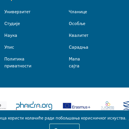
Универзитет
Чланице
Студије
Особље
Наука
Квалитет
Упис
Сарадња
Политика
Мапа
приватности
сајта
ица користи колачиће ради побољшања корисничког искуства.
Универзитет у Бањој Луци © 2026