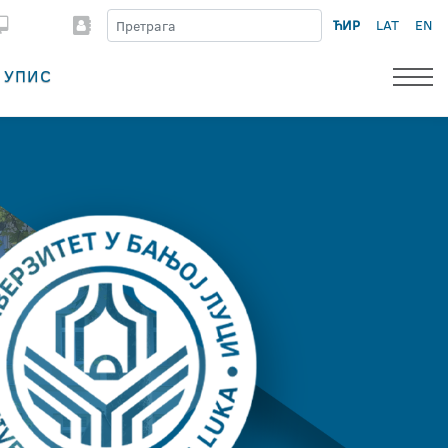
ЋИР
LAT
EN
УПИС