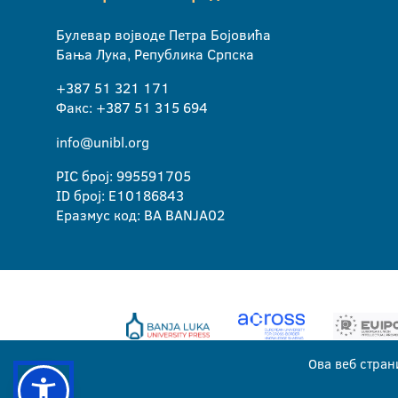
Булевар војводе Петра Бојовића
Бања Лука, Република Српска
+387 51 321 171
Факс: +387 51 315 694
info@unibl.org
PIC број: 995591705
ID број: E10186843
Еразмус код: BA BANJA02
Ова веб стран