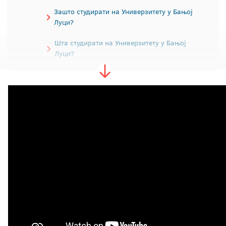
Зашто студирати на Универзитету у Бањој
Луци?
Шта студирати на Универзитету у Бањој
Луци?
Водич за упис студената
Правила студирања
Припремна настава за бруцоше
Конкурс за упис
Пријемни испит
Школарине
Контакт подаци факултета
Студентске службе