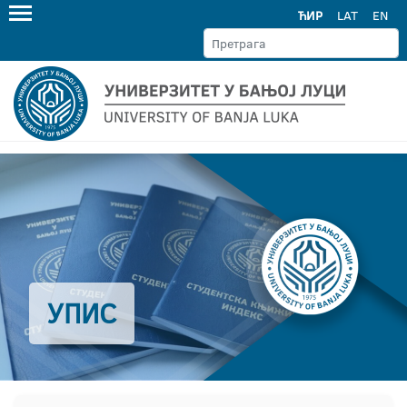
ЋИР
LAT
EN
УПИС