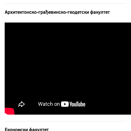
Архитектонско-грађевинскo-геодетски факултет
Економски факултет