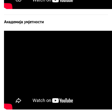
Смјештај у студентским домовима
Актуелно
Академија умјетности
Електронска пријава
еУпис