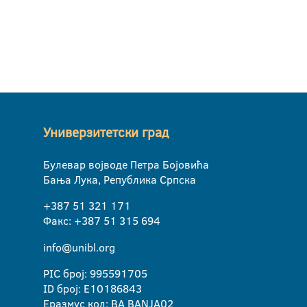
Универзитетски град
Булевар војводе Петра Бојовића
Бања Лука, Република Српска
+387 51 321 171
Факс: +387 51 315 694
info@unibl.org
PIC број: 995591705
ID број: E10186843
Еразмус код: BA BANJA02