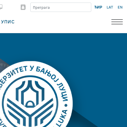
ЋИР
LAT
EN
УПИС