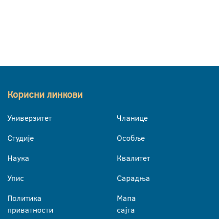
Корисни линкови
Универзитет
Чланице
Студије
Особље
Наука
Квалитет
Упис
Сарадња
Политика
Мапа
приватности
сајта