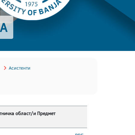
КА
Асистенти
тничка област/и Предмет