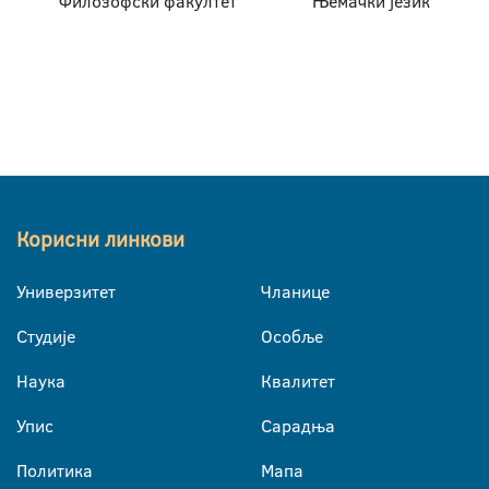
Филозофски факултет
Њемачки језик
Корисни линкови
Универзитет
Чланице
Студије
Особље
Наука
Квалитет
Упис
Сарадња
Политика
Мапа