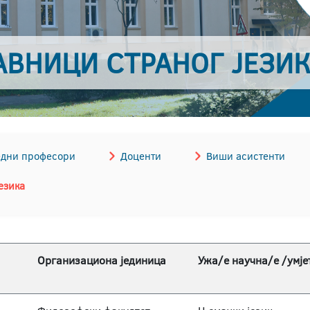
АВНИЦИ СТРАНОГ ЈЕЗИ
дни професори
Доценти
Виши асистенти
езика
Организациона јединица
Ужа/е научна/е /умје