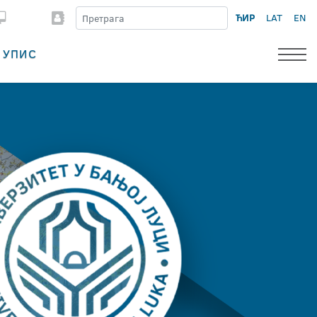
ЋИР
LAT
EN
УПИС