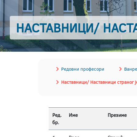
НАСТАВНИЦИ/ НАСТ
Редовни професори
Ванре
Наставници/ Наставници страног ј
Ред.
Име
Презиме
бр.