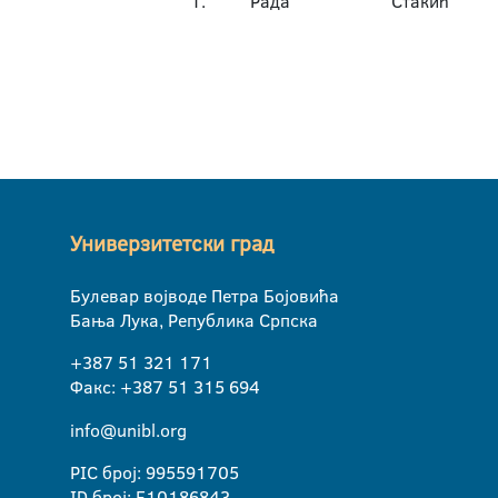
1.
Рада
Стакић
Универзитетски град
Булевар војводе Петра Бојовића
Бања Лука, Република Српска
+387 51 321 171
Факс: +387 51 315 694
info@unibl.org
PIC број: 995591705
ID број: E10186843