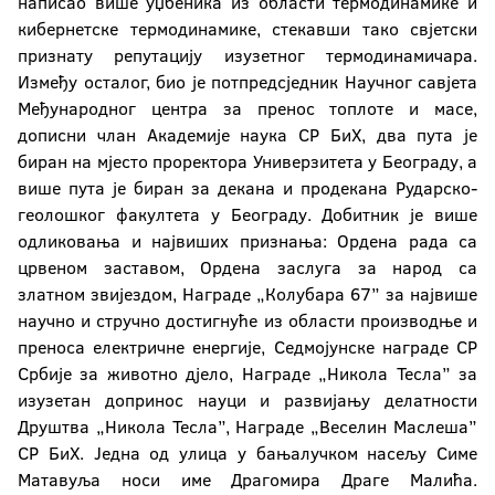
написао више уџбеника из области термодинамике и
кибернетске термодинамике, стекавши тако свјетски
признату репутацију изузетног термодинамичара.
Између осталог, био је потпредсједник Научног савјета
Међународног центра за пренос топлоте и масе,
дописни члан Академије наука СР БиХ, два пута је
биран на мјесто проректора Универзитета у Београду, а
више пута је биран за декана и продекана Рударско-
геолошког факултета у Београду. Добитник је више
одликовања и највиших признања: Ордена рада са
црвеном заставом, Ордена заслуга за народ са
златном звијездом, Награде „Колубара 67” за највише
научно и стручно достигнуће из области производње и
преноса електричне енергије, Седмојунске награде СР
Србије за животно дјело, Награде „Никола Тесла” за
изузетан допринос науци и развијању делатности
Друштва „Никола Тесла”, Награде „Веселин Маслеша”
СР БиХ. Једна од улица у бањалучком насељу Симе
Матавуља носи име Драгомира Драге Малића.