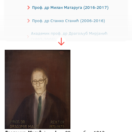
Проф. др Милан Матаруга (2016-2017)
Проф. др Станко Станић (2006-2016)
Академик проф. др Драгољуб Мирјанић
(1992-2006)
Академик проф. др Рајко Кузмановић
(1988-1992)
Проф. др Драгица Додиг (1984-1988)
Проф. др Ибрахим Табаковић (1979-1984)
Проф. др Драгомир Малић (1975-1979)