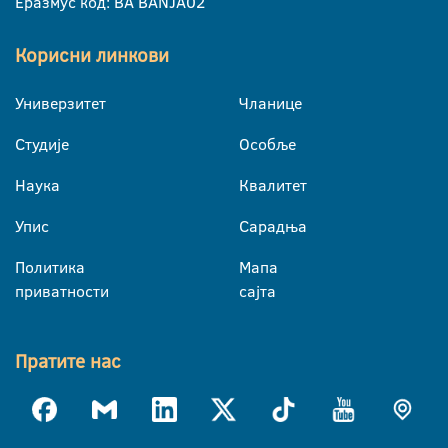
Еразмус код: BA BANJA02
Корисни линкови
Универзитет
Чланице
Студије
Особље
Наука
Квалитет
Упис
Сарадња
Политика
Мапа
приватности
сајта
Пратите нас