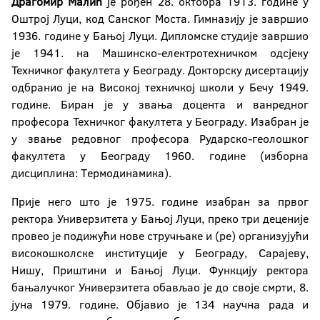
Драгомир Малић
је рођен 28. октобра 1913. године у
Оштрој Луци, код Санског Моста. Гимназију је завршио
1936. године у Бањој Луци. Дипломске студије завршио
је 1941. на Машинско-електротехничком одсјеку
Техничког факултета у Београду. Докторску дисертацију
одбранио је на Високој техничкој школи у Бечу 1949.
године. Биран је у звања доцента и ванредног
професора Техничког факултета у Београду. Изабран је
у звање редовног професора Рударско-геолошког
факултета у Београду 1960. године (изборна
дисциплина: Tермодинамика).
Прије него што је 1975. године изабран за првог
ректора Универзитета у Бањој Луци, преко три деценије
провео је подижући нове стручњаке и (ре) организујући
високошколске институције у Београду, Сарајеву,
Нишу, Приштини и Бањој Луци. Функцију ректора
бањалучког Универзитета обављао је до своје смрти, 8.
јуна 1979. године. Објавио је 134 научна рада и