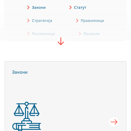
Закони
Статут
Стратегија
Правилници
Пословници
Правила
Одлуке
Трошковник
Обрасци
Остали акти
Закони
Програми
Архива аката Универзитета