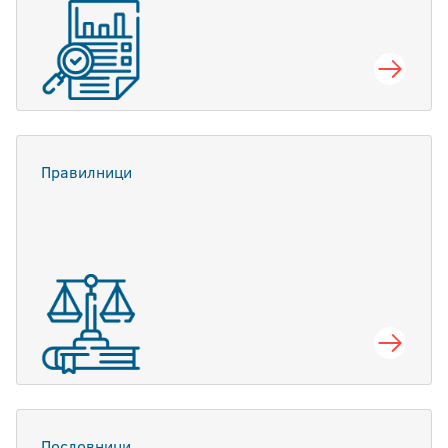
Правилници
Пословници