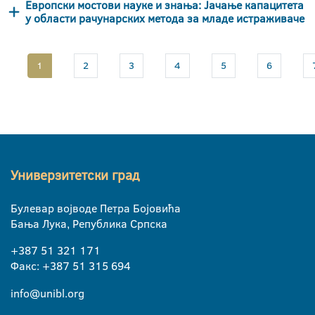
Европски мостови науке и знања: Јачање капацитета
у области рачунарских метода за младе истраживаче
1
2
3
4
5
6
Универзитетски град
Булевар војводе Петра Бојовића
Бања Лука, Република Српска
+387 51 321 171
Факс: +387 51 315 694
info@unibl.org