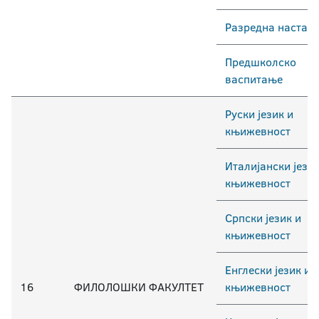
Разредна настав
Предшколско
васпитање
Руски језик и
књижевност
Италијански језик
књижевност
Српски језик и
књижевност
Енглески језик и
16
ФИЛОЛОШКИ ФАКУЛТЕТ
књижевност