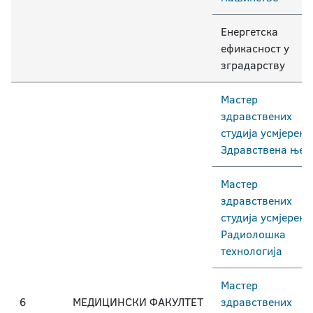
Енергетска
ефикасност у
зградарству
Мастер
здравствених
студија усмјерењ
Здравствена њег
Мастер
здравствених
студија усмјерењ
Радиолошка
технологија
Мастер
6
МЕДИЦИНСКИ ФАКУЛТЕТ
здравствених