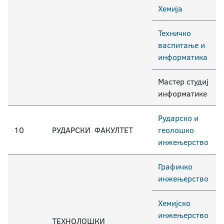
Хемија
Техничко
васпитање и
информатика
Мастер студиј
информатике
Рударско и
10
РУДАРСКИ ФАКУЛТЕТ
геолошко
инжењерство
Графичко
инжењерство
Хемијско
инжењерство
ТЕХНОЛОШКИ