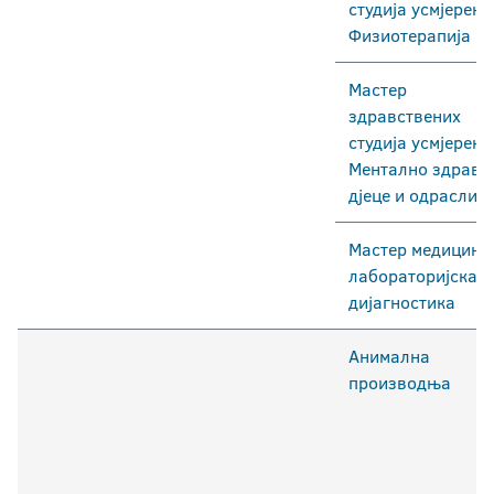
студија усмјерењ
Физиотерапија
Мастер
здравствених
студија усмјерењ
Ментално здрављ
дјеце и одраслих
Мастер медицинс
лабораторијска
дијагностика
Анимална
производња