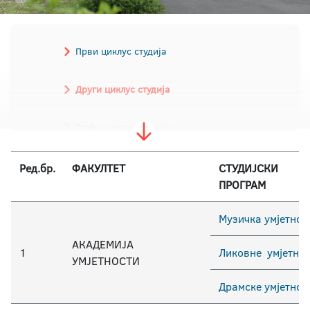
Први циклус студија
Други циклус студија
Трећи циклус студија
Ред.бр.
ФАКУЛТЕТ
СТУДИЈСКИ
ПРОГРАМ
Музичка умјетнос
АКАДЕМИЈА
1
Ликовне умјетно
УМЈЕТНОСТИ
Драмске умјетнос