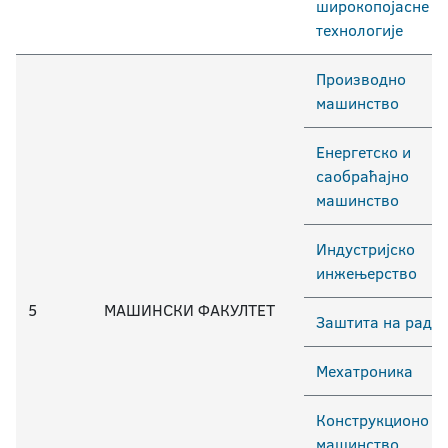
широкопојасне
технологије
Производно
машинство
Енергетско и
саобраћајно
машинство
Индустријско
инжењерство
5
МАШИНСКИ ФАКУЛТЕТ
Заштита на раду
Мехатроника
Конструкционо
машинство