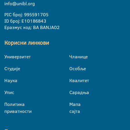
info@unibl.org
PIC број: 995591705
ID број: E10186843
Еразмус код: BA BANJA02
Корисни линкови
Универзитет
Чланице
Студије
Особље
Наука
Квалитет
Упис
Сарадња
Политика
Мапа
приватности
сајта