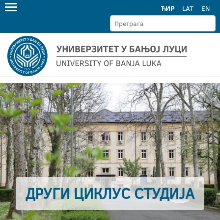
ЋИР
LAT
EN
ДРУГИ ЦИКЛУС СТУДИЈА