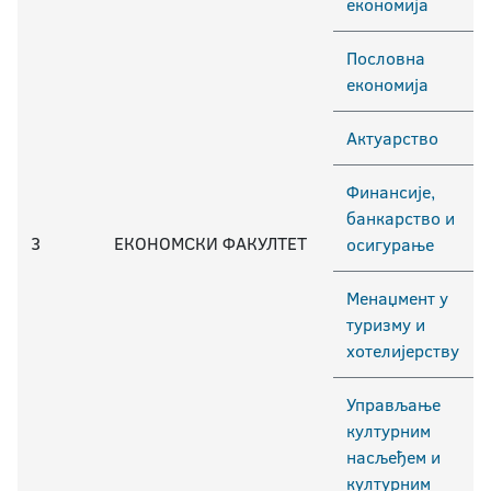
економија
Пословна
економија
Актуарство
Финансије,
банкарство и
3
ЕКОНОМСКИ ФАКУЛТЕТ
осигурање
Менаџмент у
туризму и
хотелијерству
Управљање
културним
насљеђем и
културним