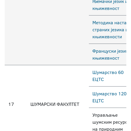
Њемачки језик и
књижевност
Методика настав
страних језика и
књижевности
Француски језик 
књижевност
Шумарство 60
ЕЦТС
Шумарство 120
ЕЦТС
17
ШУМАРСКИ ФАКУЛТЕТ
Управљање
шумским ресурси
на природним