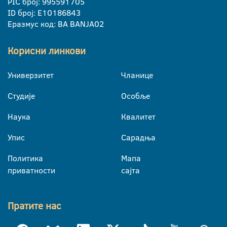
PIC број: 995591705
ID број: E10186843
Еразмус код: BA BANJA02
Корисни линкови
Универзитет
Чланице
Студије
Особље
Наука
Квалитет
Упис
Сарадња
Политика
Мапа
приватности
сајта
Пратите нас