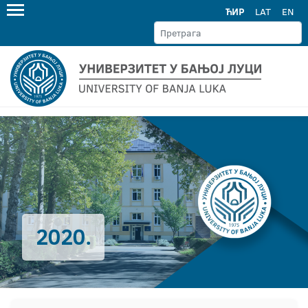
ЋИР
LAT
EN
2020.