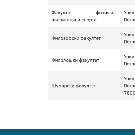
Факултет физичког
Унив
васпитања и спорта
Петр
Унив
Филозофски факултет
Петр
Унив
Филолошки факултет
Петр
Унив
Шумарски факултет
Петр
7800