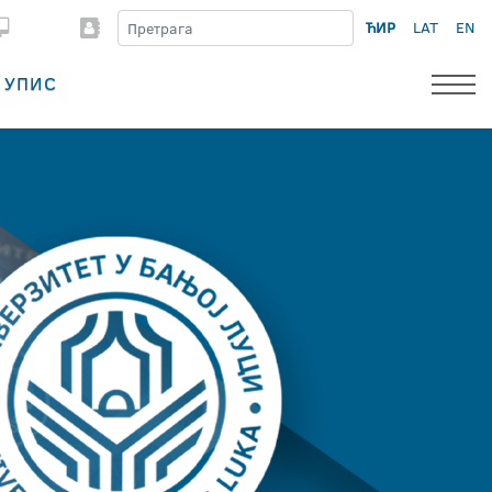
ЋИР
LAT
EN
УПИС