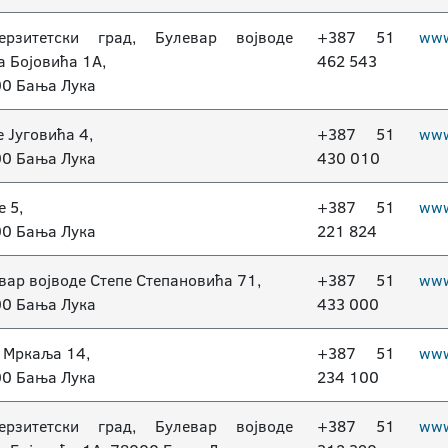
ерзитетски град, Булевар војводе
+387 51
www
а Бојовића 1А,
462 543
0 Бања Лука
е Југовића 4,
+387 51
www
0 Бања Лука
430 010
е 5,
+387 51
www
0 Бања Лука
221 824
вар војводе Степе Степановића 71,
+387 51
www
0 Бања Лука
433 000
 Мркаља 14,
+387 51
www
0 Бања Лука
234 100
ерзитетски град, Булевар војводе
+387 51
www