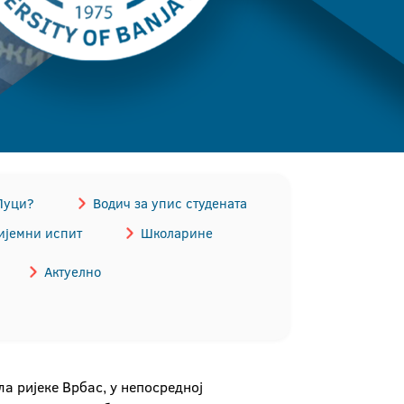
Луци?
Водич за упис студената
ијемни испит
Школарине
Актуелно
а ријеке Врбас, у непосредној