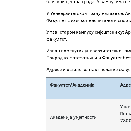
близини центра града. У кампусима се 
У Универзитетском граду налазе се: А
Факултет физичког васпитања и спорт
У тзв. старом кампусу смјештени су: А
факултет.
Изван поменутих универзитетских камп
Природно-математички и Факултет безб
Адресе и остале контакт податке факу
Факултет/Академија
Адре
Унив
Петр
Академија умјетности
7800