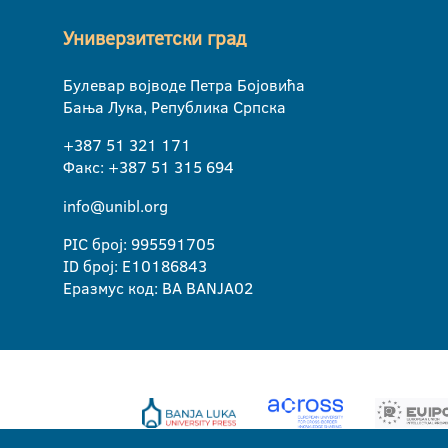
Универзитетски град
Булевар војводе Петра Бојовића
Бања Лука, Република Српска
+387 51 321 171
Факс: +387 51 315 694
info@unibl.org
PIC број: 995591705
ID број: E10186843
Еразмус код: BA BANJA02