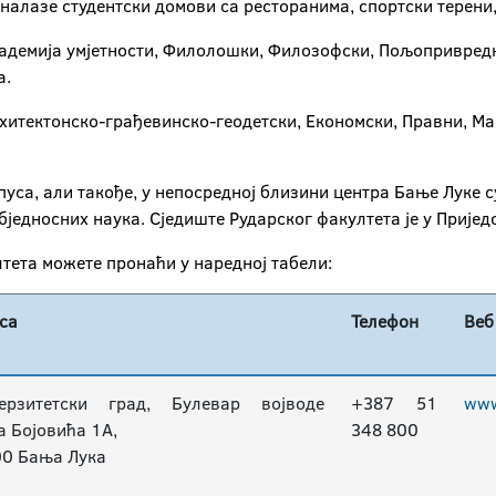
налазе студентски домови са ресторанима, спортски терени,
кадемија умјетности, Филолошки, Филозофски, Пољопривредн
а.
рхитектонско-грађевинско-
геодетски, Економски, Правни, 
уса, али такође, у непосредној близини центра Бање Луке с
једносних наука. Сједиште Рударског факултета је у Пријед
лтета можете пронаћи у наредној табели:
са
Телефон
Веб
ерзитетски град, Булевар војводе
+387 51
www
а Бојовића 1А,
348 800
0 Бања Лука