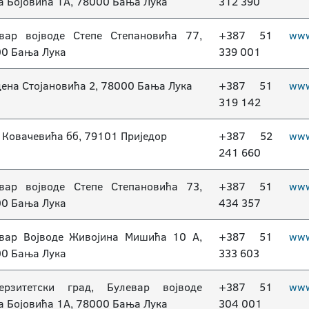
а Бојовића 1А, 78000 Бања Лука
312 390
вар војводе Степе Степановића 77,
+387 51
www
0 Бања Лука
339 001
ена Стојановића 2, 78000 Бања Лука
+387 51
www
319 142
 Ковачевића бб, 79101 Приједор
+387 52
www
241 660
вар војводе Степе Степановића 73,
+387 51
www
0 Бања Лука
434 357
вар Војводе Живојина Мишића 10 A,
+387 51
www
0 Бања Лука
333 603
ерзитетски град, Булевар војводе
+387 51
www
а Бојовића 1А, 78000 Бања Лука
304 001