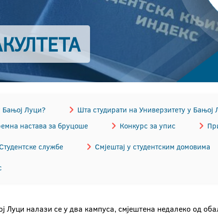
АКУЛТЕТА
у Бањој Луци?
Шта студирати на Универзитету у Бањој 
емна настава за бруцоше
Конкурс за упис
Пр
Студентске службе
Смјештај у студентским домовима
с
ј Луци налази се у два кампуса, смјештена недалеко од обал