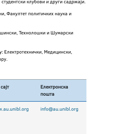
 студентски клубови и други садржаји.
и, Факултет политичких наука и
Машински, Технолошки и Шумарски
у: Електротехнички, Медицински,
ору.
 сајт
Електронска
пошта
.au.unibl.org
info@au.unibl.org