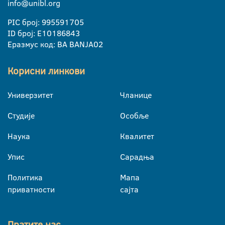
info@unibl.org
PIC број: 995591705
ID број: E10186843
Еразмус код: BA BANJA02
Корисни линкови
Универзитет
Чланице
Студије
Особље
Наука
Квалитет
Упис
Сарадња
Политика
Мапа
приватности
сајта
Пратите нас