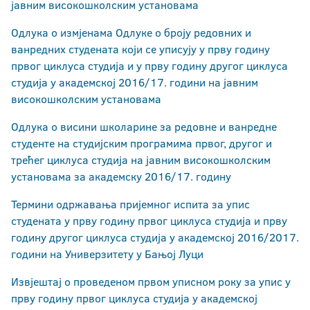
Академска 2015/16. година
јавним високошколским установама
Одлука о измјенама Одлуке о броју редовних и
ванредних студената који се уписују у прву годину
првог циклуса студија и у прву годину другог циклуса
студија у академској 2016/17. години на јавним
високошколским установама
Одлука о висини школарине за редовне и ванредне
студенте на студијским програмима првог, другог и
трећег циклуса студија на јавним високошколским
установама за академску 2016/17. годину
Термини одржавања пријемног испита за упис
студената у прву годину првог циклуса студија и прву
годину другог циклуса студија у академској 2016/2017.
години на Универзитету у Бањој Луци
Извјештај о проведеном првом уписном року за упис у
прву годину првог циклуса студија у академској