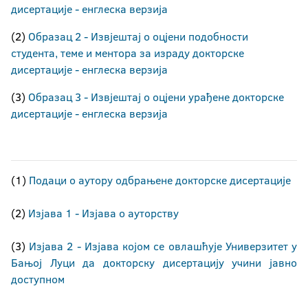
дисертације - енглеска верзија
(2)
Образац 2 - Извјештај о оцјени подобности
студента, теме и ментора за израду докторске
дисертације - енглеска верзија
(3)
Образац 3 - Извјештај о оцјени урађене докторске
дисертације - енглеска верзија
(1)
Подаци о аутору одбрањене докторске дисертације
(2)
Изјава 1 - Изјава о ауторству
(3)
Изјава 2 - Изјава којом се овлашћује Универзитет у
Бањој Луци да докторску дисертацију учини јавно
доступном