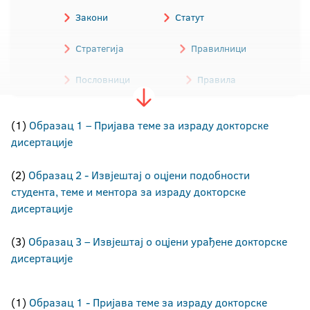
Закони
Статут
Стратегија
Правилници
Пословници
Правила
Одлуке
Трошковник
(1)
Образац 1 – Пријава теме за израду докторске
дисертације
Обрасци
Остали акти
(2)
Образац 2 - Извјештај о оцјени подобности
Програми
студента, теме и ментора за израду докторске
дисертације
Архива аката Универзитета
(3)
Образац 3 – Извјештај о оцјени урађене докторске
дисертације
(1)
Образац 1 - Пријава теме за израду докторске