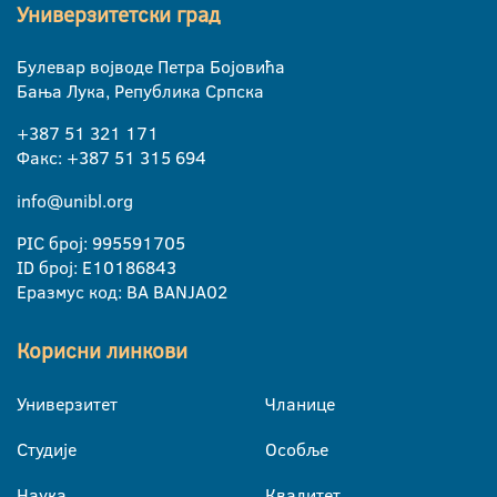
Универзитетски град
Булевар војводе Петра Бојовића
Бања Лука, Република Српска
+387 51 321 171
Факс: +387 51 315 694
info@unibl.org
PIC број: 995591705
ID број: E10186843
Еразмус код: BA BANJA02
Корисни линкови
Универзитет
Чланице
Студије
Особље
Наука
Квалитет