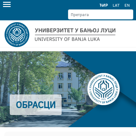
ЋИР
LAT
EN
ОБРАСЦИ