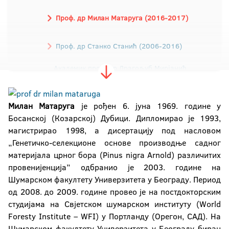
Проф. др Милан Матаруга (2016-2017)
Проф. др Станко Станић (2006-2016)
Академик проф. др Драгољуб Мирјанић
(1992-2006)
Академик проф. др Рајко Кузмановић
Mилан Матаруга
је рођен 6. јуна 1969. године у
(1988-1992)
Босанској (Козарској) Дубици. Дипломирао је 1993,
магистрирао 1998, а дисертацију под насловом
Проф. др Драгица Додиг (1984-1988)
„Генетичко-селекционе основе производње садног
материјала црног бора (Pinus nigra Arnold) различитих
Проф. др Ибрахим Табаковић (1979-1984)
провенијенција” одбранио је 2003. године на
Проф. др Драгомир Малић (1975-1979)
Шумарском факултету Универзитета у Београду. Период
од 2008. до 2009. године провео је на постдокторским
студијама на Свјетском шумарском институту (World
Foresty Institute – WFI) у Портланду (Орегон, САД). На
Шумарском факултету Универзитета у Београду биран