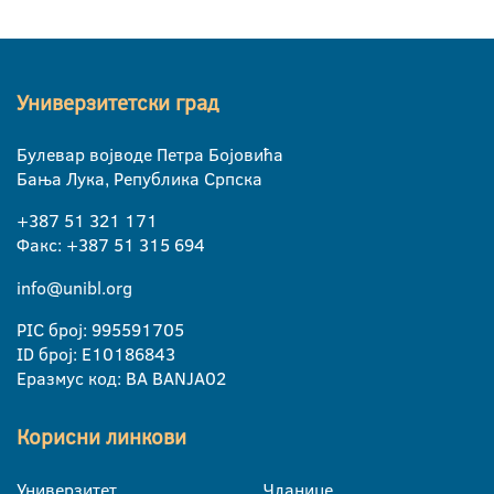
Универзитетски град
Булевар војводе Петра Бојовића
Бања Лука, Република Српска
+387 51 321 171
Факс: +387 51 315 694
info@unibl.org
PIC број: 995591705
ID број: E10186843
Еразмус код: BA BANJA02
Корисни линкови
Универзитет
Чланице