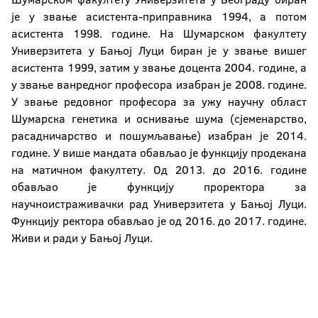
је у звање асистента-приправника 1994, а потом
асистента 1998. године. На Шумарском факултету
Универзитета у Бањој Луци биран је у звање вишег
асистента 1999, затим у звање доцента 2004. године, а
у звање ванредног професора изабран је 2008. године.
У звање редовног професора за ужу научну област
Шумарска генетика и оснивање шума (сјеменарство,
расадничарство и пошумљавање) изабран је 2014.
године. У више мандата обављао је функцију продекана
на матичном факултету. Од 2013. до 2016. године
обављао је функцију проректора за
научноистраживачки рад Универзитета у Бањој Луци.
Функцију ректора обављао је од 2016. до 2017. године.
Живи и ради у Бањој Луци.