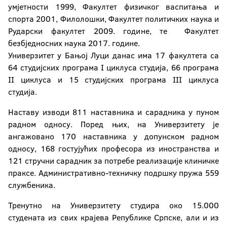
умјетности 1999, Факултет физичког васпитања и
спорта 2001, Филолошки, Факултет политичких наука и
Рударски факултет 2009. године, те Факултет
безбједносних наука 2017. године.
Универзитет у Бањој Луци данас има 17 факултета са
64 студијских програма I циклуса студија, 66 програма
II циклуса и 15 студијских програма III циклуса
студија.
Наставу изводи 811 наставника и сарадника у пуном
радном односу. Поред њих, на Универзитету је
ангажовано 170 наставника у допунском радном
односу, 168 гостујућих професора из иностранства и
121 стручни сарадник за потребе реализације клиничке
праксе. Административно-техничку подршку пружа 559
службеника.
Тренутно на Универзитету студира око 15.000
студената из свих крајева Републике Српске, али и из