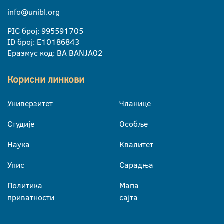
info@unibl.org
PIC број: 995591705
ID број: E10186843
Еразмус код: BA BANJA02
Корисни линкови
Универзитет
Чланице
Студије
Особље
Наука
Квалитет
Упис
Сарадња
Политика
Мапа
приватности
сајта