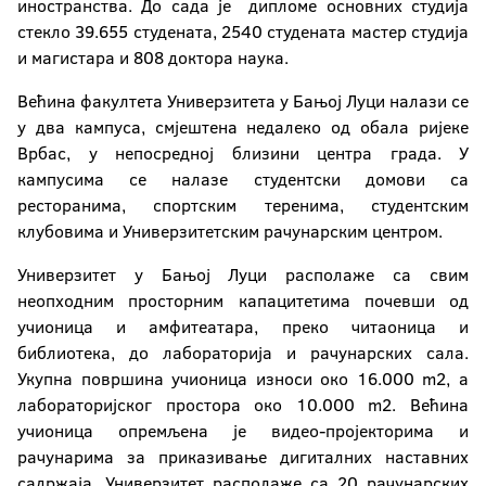
иностранства. До сада је дипломе основних студија
стекло 39.655 студената, 2540 студената мастер студија
и магистара и 808 доктора наука.
Већина факултета Универзитета у Бањој Луци налази се
у два кампуса, смјештена недалеко од обала ријеке
Врбас, у непосредној близини центра града. У
кампусима се налазе студентски домови са
ресторанима, спортским теренима, студентским
клубовима и Универзитетским рачунарским центром.
Универзитет у Бањој Луци располаже са свим
неопходним просторним капацитетима почевши од
учионица и амфитеатара, преко читаоница и
библиотека, до лабораторија и рачунарских сала.
Укупна површина учионица износи око 16.000 m2, а
лабораторијског простора oкo 10.000 m2. Већина
учионица опремљена је видео-пројекторима и
рачунарима за приказивање дигиталних наставних
садржаја. Универзитет располаже са 20 рачунарских