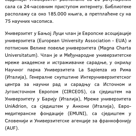
сала са 24-часовним приступом интернету. Библиотеке
располажу са око 185.000 књига, а претплаћене су на
75 научних часописа.
Универзитет у Бањој Луци члан је Европске асоцијације
универзитета (European University Association - EUA) и
потписник Велике повеље универзитета (Magna Charta
Universitatum). Члан је и Међународне универзитетске
мреже академске и истраживачке сарадње, у окриљу
Научног парка Универзитета La Sapienza из Рима
(Италија), Генералне скупштине Интеруниверзитетског
центра за научни рад и сарадњу са Источном и
Југоисточном Европом (CIRCEOS), са сједиштем на
Универзитету у Барију (Италија), Мреже универзитета
UniAdrion, са сједиштем у Анкони (Италија), Евро-
медитеранске фондације (EMUNI), са сједиштем у
Словенији и Универзитетске агенције за франкофонију
(AUF).