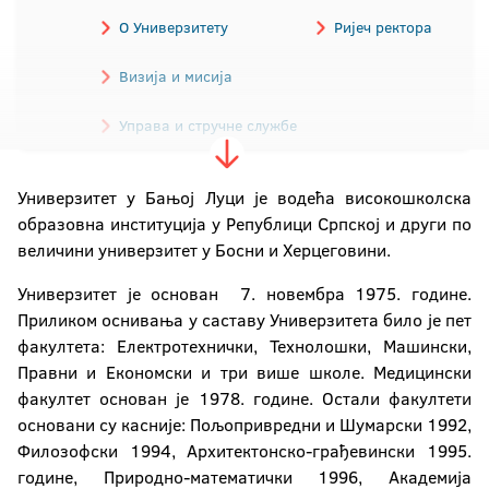
О Универзитету
Ријеч ректора
Визија и мисија
Управа и стручне службе
Историјат
Прописи
Универзитет у Бањој Луци је водећа високошколска
образовна институција у Републици Српској и други по
Алумни
Акредитација
величини универзитет у Босни и Херцеговини.
Јавне набавке
Донатори
Универзитет је основан 7. новембра 1975. године.
Приликом оснивања у саставу Универзитета било је пет
Фотогалерија
Видео галерија
факултета: Електротехнички, Технолошки, Машински,
Правни и Економски и три више школе. Медицински
Визуелни идентитет
Контакт
факултет основан је 1978. године. Остали факултети
основани су касније: Пољопривредни и Шумарски 1992,
Филозофски 1994, Архитектонско-грађевински 1995.
године, Природно-математички 1996, Академија