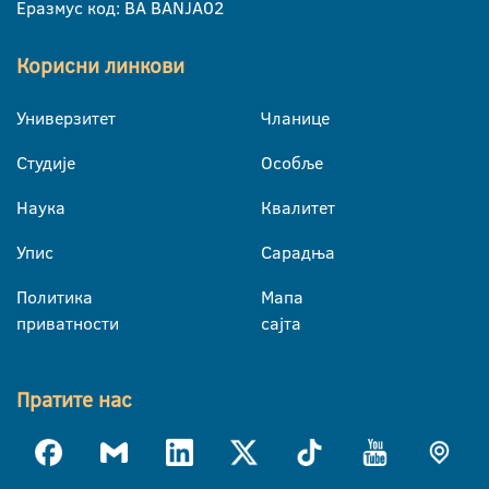
Еразмус код: BA BANJA02
Корисни линкови
Универзитет
Чланице
Студије
Особље
Наука
Квалитет
Упис
Сарадња
Политика
Мапа
приватности
сајта
Пратите нас