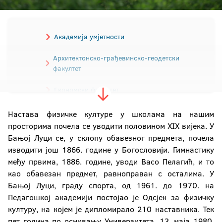
Академија умјетности
Архитектонско-грађевинскo-геодетски
факултет
Економски факултет
Електротехнички факултет
Настава физичке културе у школама на нашим
просторима почела се уводити половином XIX вијека. У
Машински факултет
Бањој Луци се, у склопу обавезног предмета, почела
изводити још 1866. године у Богословији. Гимнастику
Медицински факултет
међу првима, 1886. године, уводи Васо Пелагић, и то
као обавезан предмет, равноправан с осталима. У
Пољопривредни факултет
Бањој Луци, граду спорта, од 1961. до 1970. на
Педагошкој академији постојао је Одсјек за физичку
Правни факултет
културу, на којем је дипломирало 210 наставника. Тек
пет година по оснивању Универзитета, 13. маја 1980.