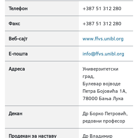
Телефон
+387 51 312 280
Факс
+387 51 312 280
Веб-сајт
www.ffvs.unibl.org
Е-пошта
info@ffvs.unibl.org
Адреса
Универзитетски
град,
Булевар војводе
Петра Бојовића 1А,
78000 Бања Лука
Декан
Др Борко Петровић,
редовни професор
Продекан за наставу
Др Владимир