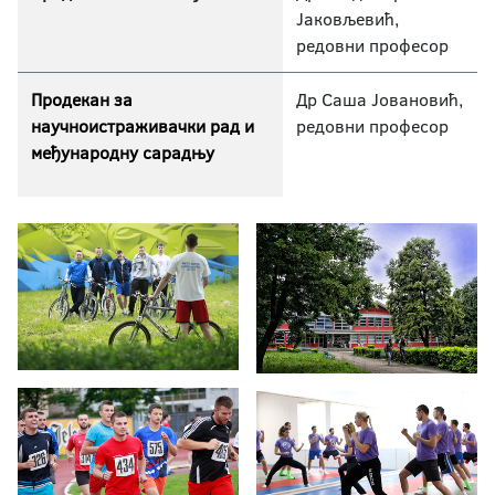
Јаковљевић,
редовни професор
Продекан за
Др Саша Јовановић,
научноистраживачки рад
и
редовни професор
међународну сарадњу