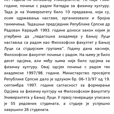
Природно-математички факултет
године, почиње с радом Катедра за физичку културу.
Тада је на Универзитету било 10 предавача, који су,
Рударски факултет
осим одржавања наставе, организовали и бројна
такмичења. Тадашњи предсједник Републике Српске др
Технолошки факултет
Радован Караџић 1993. године доноси закон којим је
Факултет безбједносних наука
утврђено да „педагошка академија у Бањој Луци
наставља са радом као Филозофски факултет у Бањој
Факултет политичких наука
Луци са студијским групама”. Годину дана касније,
Филозофски факултет почиње с радом. На њему је било
десет одсјека, али међу њима није било одсјека за
Факултет физичког васпитања и спорта
физичку културу. Овај одсјек почиње с радом тек
академске 1997/98. године. Министарство просвјете
Филозофски факултет
Републике Српске дало је одлуком бр. 06-13/97 од 19.
септембра 1997. године сагласност за формирање
Филолошки факултет
Одсјека за физичку културу на Филозофском факултету
Универзитета у Бањој Луци. У првој генерацији уписано
Шумарски факултет
је 55 редовних студената, а студије је успјешно
Институт за генетичке ресурсе
завршило 26 студената.