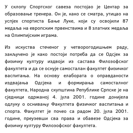
У склопу Спортског савеза постојао је Центар за
образовање тренера. Он је, како се сматра, утицао на
успјех спортиста Бање Луке, који су освојили 87
медаља на европским првенствима и 8 златних медаља
на Олимпијским играма.
Из искуства стеченог у четворогодишњем раду,
закључено је како постоји потреба да се Одсјек за
физичку културу издвоји из састава Филозофског
факултета и да се оснује самосталан факултет физичког
васпитања. На основу елабората о оправданости
издвајања Одсјека и формирања самосталног
факултета, Народна скупштина Републике Српске је на
сједници одржаној 4. јула 2001. године донијела
одлуку о оснивању Факултета физичког васпитања и
спорта. Факултет је почео са радом 20. јула 2001.
године, преузевши сва права и обавезе Одсјека за
физичку културу Филозофског факултета.