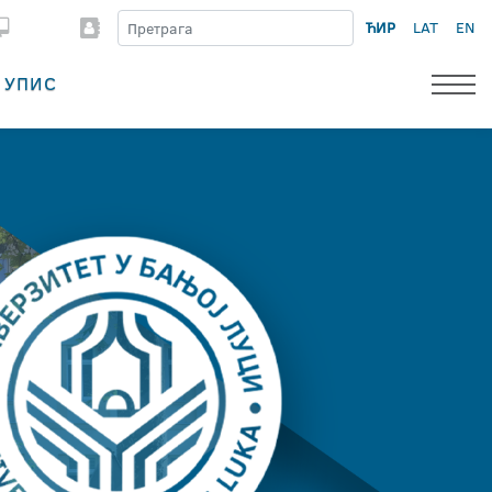
ЋИР
LAT
EN
УПИС