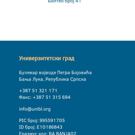
Билтен број 41
Универзитетски град
Булевар војводе Петра Бојовића
Бања Лука, Република Српска
+387 51 321 171
Факс: +387 51 315 694
info@unibl.org
PIC број: 995591705
ID број: E10186843
Еразмус код: BA BANJA02