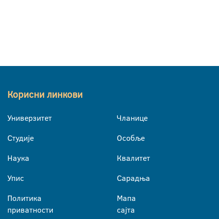
Корисни линкови
Универзитет
Чланице
Студије
Особље
Наука
Квалитет
Упис
Сарадња
Политика
Мапа
приватности
сајта