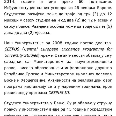
2014. године и има преко 60 потписаних
Међуинституционалних уговора из 26 земаља Европе.
Студентска размјена може да траје од три (3) до 12
мјесеци у сврху студирања и од два (2) до 12 мјесеци у
сврху праксе. Размјена особља може да траје од пет (5)
дана до два (2) мјесеца.
Наш Универзитет је од 2008. године постао дио тзв.
CEEPUS
(
Central European Exchange Programme for
University Studies
) мреже. Ове активности обављају се у
сарадњи са Министарством за научнотехнолошки
развој, високо образовање и информационо друштво
Републике Српске и Министарством цивилних послова
Босне и Херцеговине. Активности на реализацији овог
програма настављају се и у наредним годинама, кроз
реализацију програма
CEEPUS
III
.
Студенти Универзитета у Бањој Луци обављају стручну
праксу у иностранству више од 15 година посредством
међународног удружења за размјену студената ради