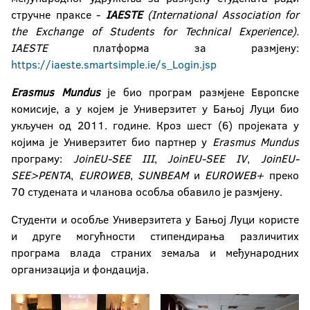
стручне праксе -
IAESTE
(
International
Association
for
the
Exchange
of
Students
for
Technical
Experience
).
IAESTE
платформа за размјену:
https://iaeste.smartsimple.ie/s_Login.jsp
Erasmus
Mundus
је био програм размјене Европске
комисије, а у којем је Универзитет у Бањој Луци био
укључен од 2011. године. Кроз шест (6) пројеката у
којима је Универзитет био партнер у
Erasmus
Mundus
програму:
JoinEU
-
SEE
III
,
JoinEU
-
SEE
IV
,
JoinEU
-
SEE
>
PENTA
,
EUROWEB
,
SUNBEAM
и
EUROWEB
+
преко
70 студената и чланова особља обавило је размјену.
Студенти и особље Универзитета у Бањој Луци користе
и друге могућности стипендирања различитих
програма влада страних земаља и међународних
организација и фондација.