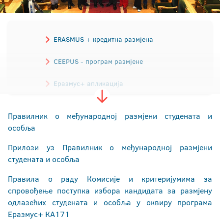
ERASMUS + кредитна размјена
CEEPUS - програм размјене
Еразмус+ апликација
Одржива мобилност
Правилник о међународној размјени студената и
особља
Искуства са размјене
Прилози уз Правилник о међународној размјени
Виза и привремени боравак
студената и особља
Курс српског језика за странце
Правила о раду Комисије и критеријумима за
спровођење поступка избора кандидата за размјену
одлазећих студената и особља у оквиру програма
Еразмус+ КА171