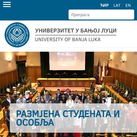
ЋИР
LAT
EN
РАЗМЈЕНА СТУДЕНАТА И
ОСОБЉА