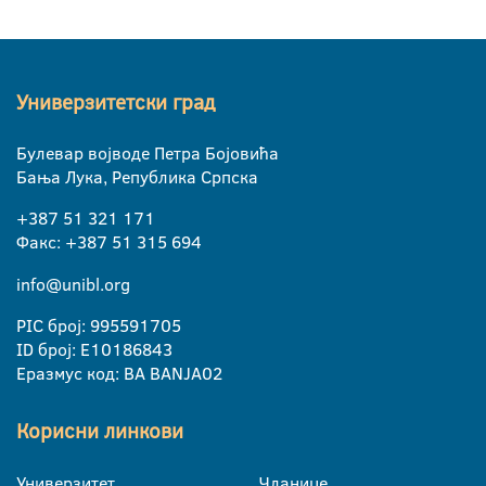
Универзитетски град
Булевар војводе Петра Бојовића
Бања Лука, Република Српска
+387 51 321 171
Факс: +387 51 315 694
info@unibl.org
PIC број: 995591705
ID број: E10186843
Еразмус код: BA BANJA02
Корисни линкови
Универзитет
Чланице