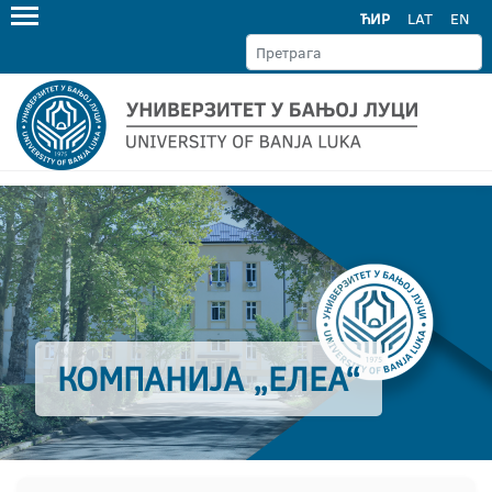
ЋИР
LAT
EN
КОМПАНИЈА „ЕЛЕА“