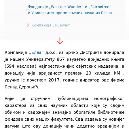
Фондације „Welt der Wunder“ и „Fairnetzen“
и Универзитет примијењених наука из Есена
Kомпанијa „Huawei“
Компанија „Елеа“
Компанија „
Елеа
“ д.о.о. из Брчко Дистрикта донирала
Чешки технички универзитет у Прагу
је нашем Универзитету 867 изузeтно вриједних књига
(594 наслова) најпрестижнијих свјетских издавача, а
Универзитет у Љубљани
донацију чија вриједност прелази 20 хиљада КМ ,
уручио је почетком 2017. године директор ове фирме
Сенад Дероњић.
Ријеч је стручним публикацијама монографског
карактера из свих научних области које су својим
обимом и садржајем значајно обогатиле библиотечке
фондове свих наших факултета. Сва издања су новијег
датума што ову донацију чини додатно вреднијом и