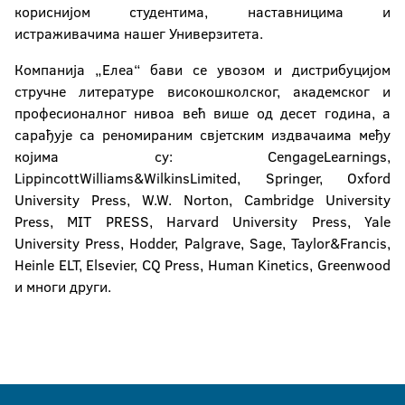
кориснијом студентима, наставницима и
истраживачима нашег Универзитета.
Компанија „Елеа“ бави се увозом и дистрибуцијом
стручне литературе високошколског, академског и
професионалног нивоа већ више од десет година, a
сарађује са реномираним свјетским издвачаима међу
којима су: CengageLearnings,
LippincottWilliams&WilkinsLimited, Springer, Oxford
University Press, W.W. Norton, Cambridge University
Press, MIT PRESS, Harvard University Press, Yale
University Press, Hodder, Palgrave, Sage, Taylor&Francis,
Heinle ELT, Elsevier, CQ Press, Human Kinetics, Greenwood
и многи други.