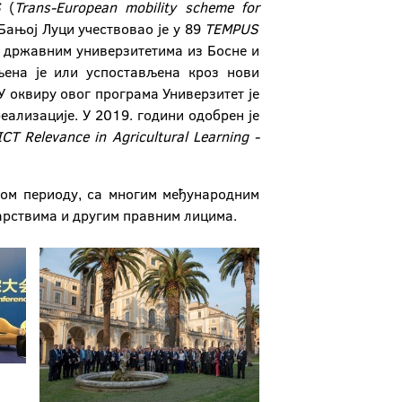
S
(
Trans
-European
mobility
scheme
for
 Бањој Луци учествовао је у 89
TEMPUS
им државним универзитетима из Босне и
љена је или успостављена кроз нови
У оквиру овог програма Универзитет је
реализације. У 2019. години одобрен је
ICT
Relevance
in
Agricultural
Learning
-
ном периоду, са многим међународним
арствима и другим правним лицима.