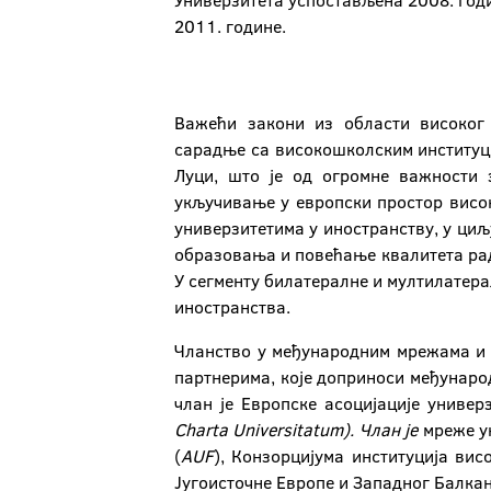
Универзитета успостављена 2008. год
2011. године.
Важећи закони из области високог
сарадње са високошколским институци
Луци, што је од огромне важности 
укључивање у европски простор висок
универзитетима у иностранству, у циљ
образовања и повећање квалитета рад
У сегменту билатералне и мултилатер
иностранства.
Чланство у међународним мрежама и 
партнерима, које доприноси међународ
члан је Европске асоцијације универз
Charta
Universitatum
). Члан је
мреже у
(
AUF
), Конзорцијума институција ви
Југоисточне Европе и Западног Балкан