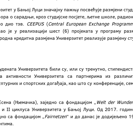
итет у Бањој Луци значајну пажњу посвећује размјени студ
ра о сарадњи, кроз студијске посјете, љетне школе, радион
ао дио тзв.
CEEPUS
(
Central
European
Exchange
Programm
ао је у реализацији шест (6) пројеката у програму ра
ародна кредитна размјена Универзитет реализује размјену ст
удената Универзитета били су, или су тренутно, стипендис
ка активности Универзитета са партнерима из различи
лтурних и спортских догађаја, као што су конференције, сем
Есена (Њемачка), заједно са фондацијом „
Welt
der
Wunde
I и II циклуса Универзитета у Бањој Луци. Од 2017. годи
едно са фондацијом „
Fairnetzen
“ и до данас је додијељено 1
нтима.