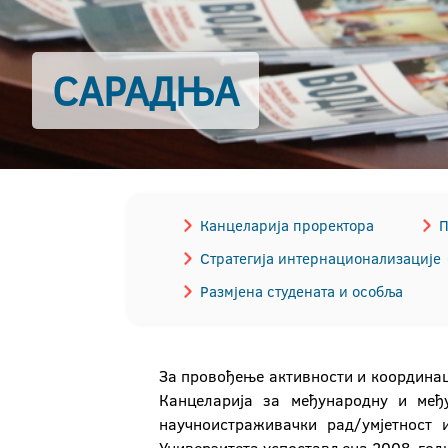
САРАДЊА
Канцеларија проректора
П
Стратегија интернационализације
Размјена студената и особља
За провођење активности и координац
Канцеларија за међународну и међ
научноистраживачки рад/умјетност