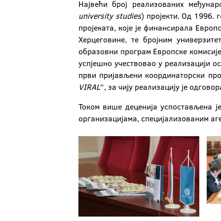
Највећи број реализованих међунар
university
studies
) пројекти. Од 1996.
пројеката, које је финансирала Европ
Херцеговине, те бројним универзит
образовни програм Европске комисиј
успјешно учествовао у реализацији оса
први пријављени координаторски прој
VIRAL
“, за чију реализацију је одгов
Током више деценија успостављена ј
организацијама, специјализованим аг