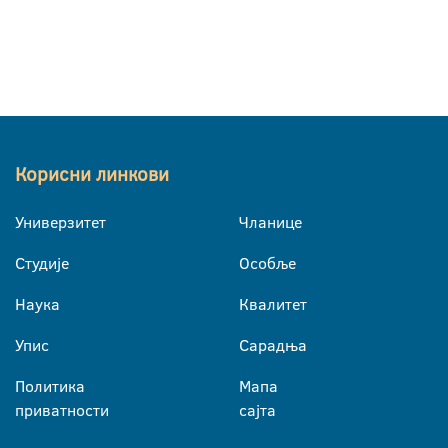
Корисни линкови
Универзитет
Чланице
Студије
Особље
Наука
Квалитет
Упис
Сарадња
Политика
Мапа
приватности
сајта