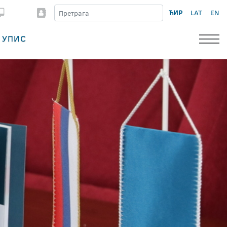
ЋИР
LAT
EN
УПИС