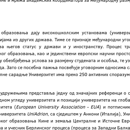
ине и мрежа академских координатора за међународну разм
 образовања дају високошколским установама (универзи
јама из других држава. Тиме се признаје међународни уго
за његов статус у држави и у иностранству. Процес т
ог образовања, као и јединствени европски научни прост
у обезбјеђења услова за размјену студената и особља, те 
а. Зато се посебна пажња посвећује уговорним односима 
алне сарадње Универзитет има преко 250 активних споразум
удружењима представља једну од значајних референци о 
ном угледу универзитета и позицији универзитета на глоб
итета (
European
University
Association
- EUA
) и потписни
ниверзитета
UniAdrion
, са сједиштем у Анкони (Италија), У
соког образовања Кине и земаља Централне и Источне Евр
а и учесник Берлинског процеса (процеса за Западни Балка