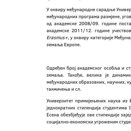
У оквиру међународне сарадње Универз
међународних програма размјене, угово
од академске 2008/09. године пост
академске 2011/12. године учествов
Erasmus
+
, у оквиру категорије Међун
земаља Европе.
Одређен број академског особља и ст
земаља. Такође, велика је динами
међународних образовних, научних, ку
такмичења и сл.
Универзитет примијењених наука из 
једнократних стипендија студентима 
Есена обезбјеђује ове стипендије зај
социјално-економски угроженим студе