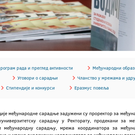
рограм рада и преглед активности
Међународни образ
Уговори о сарадњи
Чланство у мрежама и уд
Стипендије и конкурси
Еразмус повеља
ије међународне сарадње задужени су проректор за међун
ууниверзитетску сарадњу у Ректорату, продекани за м
 и међународну сарадњу, мрежа координатора за међу