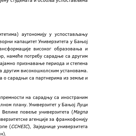
јену студената и особља успостављена
тетима) аутономију у успостављању
ворни капацитет Универзитета у Бањој
рансформације високог образовања и
ор, намеће потребу сарадње са другим
узајамно признавање периода и степена
са другим високошколским установама.
а о сарадњи са партнерима из земље и
спремности на сарадњу са иностраним
алном плану. Универзитет у Бањој Луци
к Велике повеље универзитета (
Magna
ниверзитетске агенције за франкофонију
опе (
CCHEIC
), Заједнице универзитета
н).