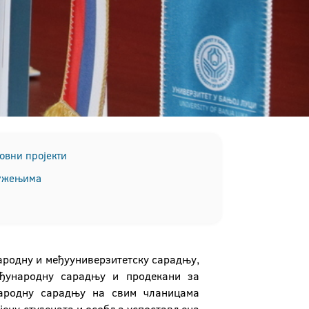
овни пројекти
ружењима
ародну и међууниверзитетску сарадњу,
еђународну сарадњу и продекани за
народну сарадњу на свим чланицама