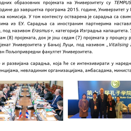
одних образовних пројеката на Универзитету су
TEMPU
 године до завршетка програма 2015. године, Универзитет у
ска комисија. У том контексту остварена је сарадња са св
етима из ЕУ. Сарадња са иностраним партнерима настав
е, под називом
Erasmus
+
, категорија Изградња капацитета. 
м (8) пројеката, док је још седам (7) пројеката у процесу 
екат Универзитета у Бањој Луци, под називом „
Vitalising
оран Пољопривредни факултет Универзитета.
е и развијана сарадња, која ће се интензивирати у наред
енцијама, невладиним организацијама, амбасадама, минист