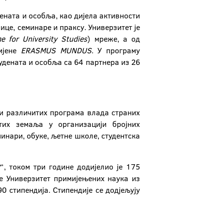
ената и особља, као дијела активности
ице, семинаре и праксу. Универзитет је
e
for
University
Studies
) мреже, а од
змјене
ERASMUS
MUNDUS
. У програму
удената и особља са 64 партнера из 26
ти различитих програма влада страних
тих земаља у организацији бројних
инари, обуке, љетне школе, студентска
r
“, током три године додијелио је 175
не Универзитет примијењених наука из
90 стипендија. Стипендије се додјељују