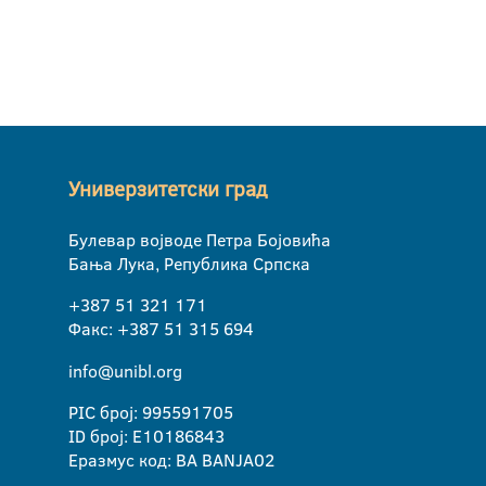
Универзитетски град
Булевар војводе Петра Бојовића
Бања Лука, Република Српска
+387 51 321 171
Факс: +387 51 315 694
info@unibl.org
PIC број: 995591705
ID број: E10186843
Еразмус код: BA BANJA02