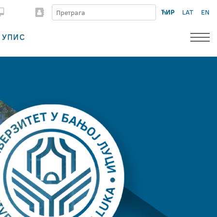
ЋИР
LAT
EN
УПИС