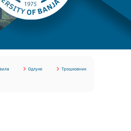
вила
Одлуке
Трошковник