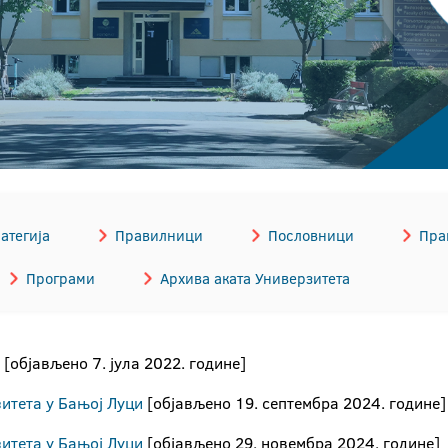
атегија
Правилници
Пословници
Пра
Програми
Архива аката Универзитета
 [објављено 7. јула 2022. године]
зитета у Бањој Луци
[објављено 19. септембра 2024. године]
зитета у Бањој Луци
[објављено 29. новембра 2024. године]