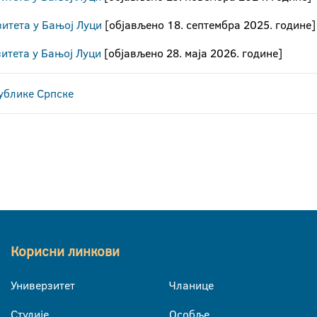
зитета у Бањој Луци
[објављено 18. септембра 2025. године]
зитета у Бањој Луци
[објављено 28. маја 2026. године]
ублике Српске
Корисни линкови
Универзитет
Чланице
Студије
Особље