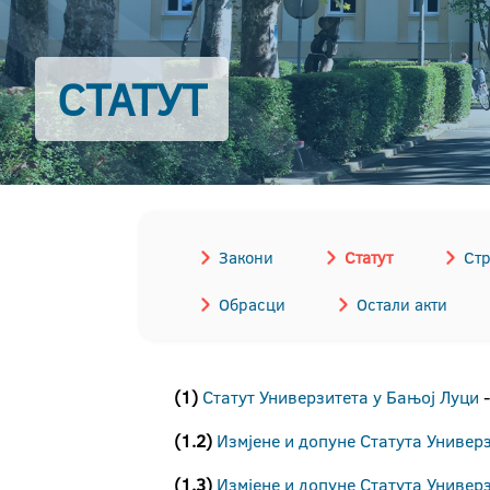
СТАТУТ
Закони
Статут
Стр
Обрасци
Остали акти
(1)
Статут Универзитета у Бањој Луци
-
(1.2)
Измјене и допуне Статута Универ
(1.3)
Измјене и допуне Статута Универ