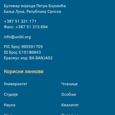
Булевар војводе Петра Бојовића
Бања Лука, Република Српска
+387 51 321 171
Факс: +387 51 315 694
info@unibl.org
PIC број: 995591705
ID број: E10186843
Еразмус код: BA BANJA02
Корисни линкови
Универзитет
Чланице
Студије
Особље
Наука
Квалитет