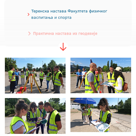
Теренска настава Факултета физичког
васпитања и спорта
Практична настава из геодезије