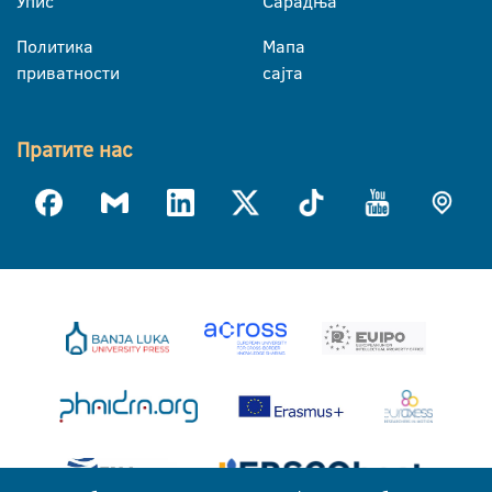
Упис
Сарадња
Политика
Мапа
приватности
сајта
Пратите нас