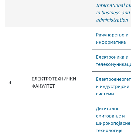
International mas
in business and
administration
Рачунарство и
информатика
Електроника и
телекомуникације
ЕЛЕКТРОТЕХНИЧКИ
Електроенергетск
4
ФАКУЛТЕТ
и индустријски
системи
Дигитално
емитовање и
широкопојасне
технологије