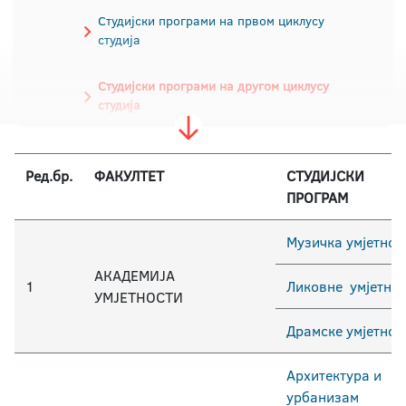
Студијски програми на првом циклусу
студија
Студијски програми на другом циклусу
студија
Студијски програми на трећем циклусу
студија
Ред.бр.
ФАКУЛТЕТ
СТУДИЈСКИ
ПРОГРАМ
Музичка умјетнос
АКАДЕМИЈА
1
Ликовне умјетно
УМЈЕТНОСТИ
Драмске умјетнос
Архитектура и
урбанизам