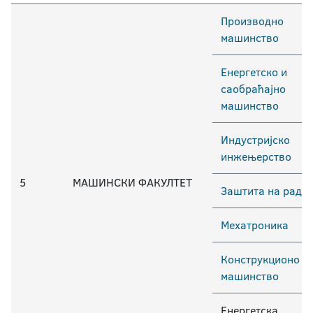
Производно
машинство
Енергетско и
саобраћајно
машинство
Индустријско
инжењерство
5
МАШИНСКИ ФАКУЛТЕТ
Заштита на раду
Мехатроника
Конструкционо
машинство
Енергетска