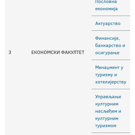
Пословна
економија
Актуарство
Финансије,
банкарство и
3
ЕКОНОМСКИ ФАКУЛТЕТ
осигурање
Менаџмент у
туризму и
хотелијерству
Управљање
културним
насљеђем и
културним
туризмом