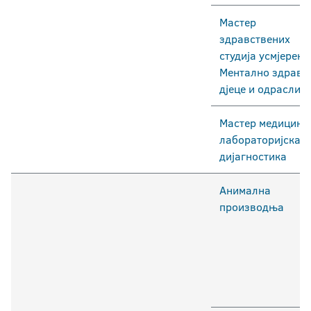
Мастер
здравствених
студија усмјерењ
Ментално здрављ
дјеце и одраслих
Мастер медицинс
лабораторијска
дијагностика
Анимална
производња