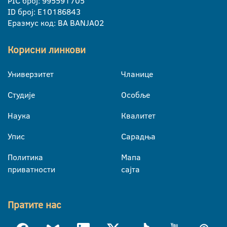
PIC број: 995591705
ID број: E10186843
Еразмус код: BA BANJA02
Корисни линкови
Универзитет
Чланице
Студије
Особље
Наука
Квалитет
Упис
Сарадња
Политика
Мапа
приватности
сајта
Пратите нас