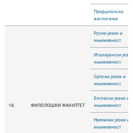
Предшколско
васпитање
Руски језик и
књижевност
Италијански језик
књижевност
Српски језик и
књижевност
Енглески језик и
16
ФИЛОЛОШКИ ФАКУЛТЕТ
књижевност
Њемачки језик и
књижевност