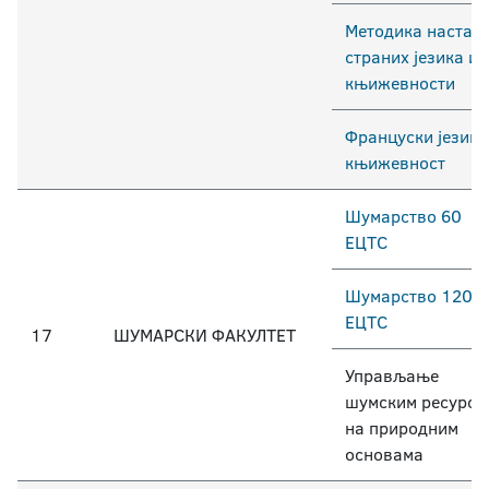
Методика настав
страних језика и
књижевности
Француски језик 
књижевност
Шумарство 60
ЕЦТС
Шумарство 120
ЕЦТС
17
ШУМАРСКИ ФАКУЛТЕТ
Управљање
шумским ресурси
на природним
основама