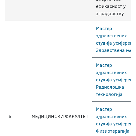
ефикасност у
зградарству
Мастер
здравствених
студија усмјерењ
Здравствена њег
Мастер
здравствених
студија усмјерењ
Радиолошка
технологија
Мастер
6
МЕДИЦИНСКИ ФАКУЛТЕТ
здравствених
студија усмјерењ
Физиотерапија