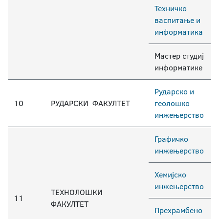
Техничко
васпитање и
информатика
Мастер студиј
информатике
Рударско и
10
РУДАРСКИ ФАКУЛТЕТ
геолошко
инжењерство
Графичко
инжењерство
Хемијско
инжењерство
ТЕХНОЛОШКИ
11
ФАКУЛТЕТ
Прехрамбено