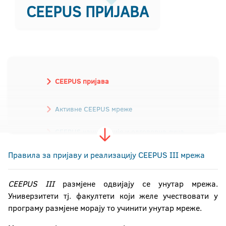
CEEPUS ПРИЈАВА
CEEPUS пријава
Активне CEEPUS мреже
CEEPUS канцеларије и одговорна лица
Правила за пријаву и реализацију CEEPUS III мреж
а
CEEPUS III
размјене одвијају се унутар мрежа.
Универзитети тј. факултети који желе учествовати у
програму размјене морају то учинити унутар мреже.