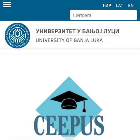
ЋИР
LAT
EN