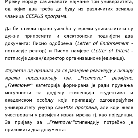
Мрежу морају сачињавати најмање три универзитета,
од којих два треба да буду из различитих земаља
чланица
CEEPUS програма
.
Да би стекли право учешћа у мрежи универзитети су
дужни припремити и електронски поднијети два
документа: Писмо одобрења (
Letter of Endorsement
-
потписује ректор) и Писмо намјере (
Letter of Intent
-
потписује декан/директор организационе јединице).
Изузетак од правила да се размјене реализују у оквиру
мрежа представљају тзв. „
Freemover
” размјене.
„
Freemover
”
категорија формирана је ради пружања
могућности за додјелу стипендија студентима и
академском особљу који припадају одговарајућем
универзитету унутар
CEEPUS програма
, али који желе
учествовати у размјени изван мрежа тј. као појединци.
За пријаву за
„
Freemover
”
стипендију потребно је
приложити два документа: