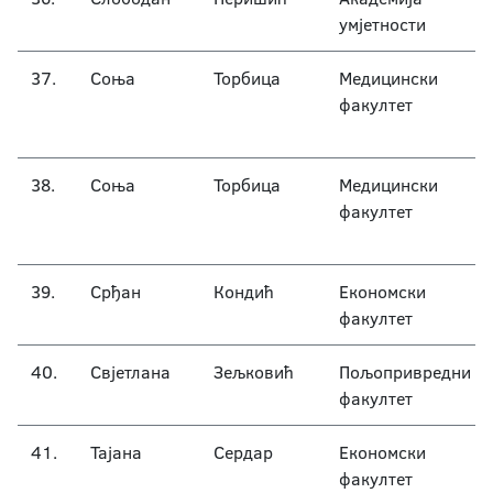
умјетности
37.
Соња
Торбица
Медицински
факултет
38.
Соња
Торбица
Медицински
факултет
39.
Срђан
Кондић
Економски
факултет
40.
Свјетлана
Зељковић
Пољопривредни
факултет
41.
Тајана
Сердар
Економски
факултет