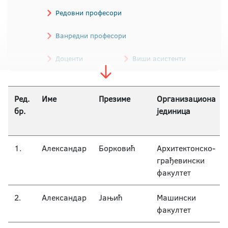
Редовни професори
Ванредни професори
Доценти
Виши асистенти
Асистенти
Ред.
Име
Презиме
Организациона
бр.
јединица
Наставници / Наставници страног језика
1.
Александар
Борковић
Архитектонско-
грађевински
факултет
2.
Александар
Јањић
Машински
факултет