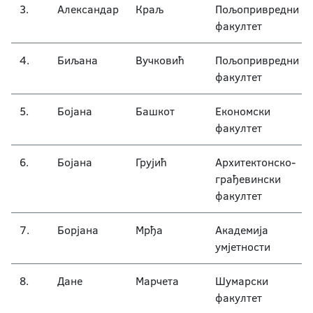
3.
Александар
Краљ
Пољопривредни
факултет
4.
Биљана
Вучковић
Пољопривредни
факултет
5.
Бојана
Башкот
Економски
факултет
6.
Бојана
Грујић
Архитектонско-
грађевински
факултет
7.
Борјана
Мрђа
Академија
умјетности
8.
Дане
Марчета
Шумарски
факултет