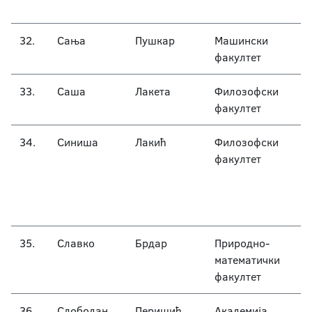
32.
Сања
Пушкар
Машински
факултет
33.
Саша
Лакета
Филозофски
факултет
34.
Синиша
Лакић
Филозофски
факултет
35.
Славко
Брдар
Природно-
математички
факултет
36.
Слободан
Перишић
Академија