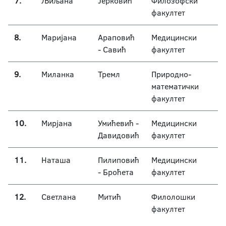
7.
Љиљана
Јерковић
Филозофски
факултет
8.
Маријана
Араповић
Медицински
- Савић
факултет
9.
Миланка
Тремл
Природно-
математички
факултет
10.
Мирјана
Умићевић -
Медицински
Давидовић
факултет
11.
Наташа
Пилиповић
Медицински
- Броћета
факултет
12.
Светлана
Митић
Филолошки
факултет