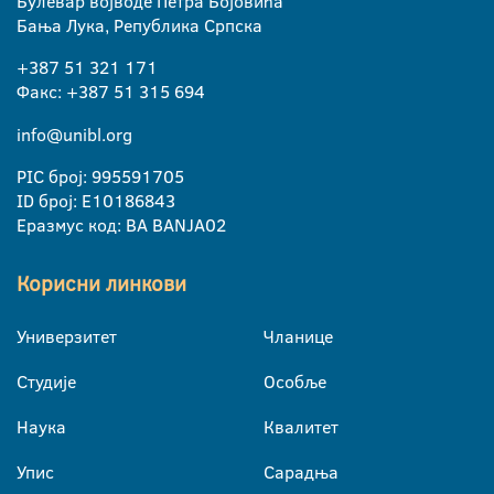
Булевар војводе Петра Бојовића
Бања Лука, Република Српска
+387 51 321 171
Факс: +387 51 315 694
info@unibl.org
PIC број: 995591705
ID број: E10186843
Еразмус код: BA BANJA02
Корисни линкови
Универзитет
Чланице
Студије
Особље
Наука
Квалитет
Упис
Сарадња