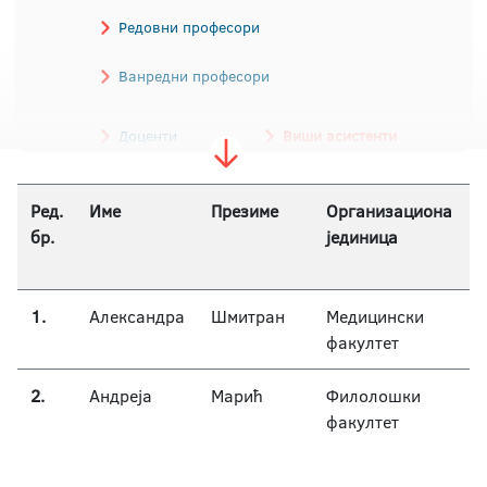
Редовни професори
Ванредни професори
Доценти
Виши асистенти
Асистенти
Ред.
Име
Презиме
Организациона
бр.
јединица
1.
Александра
Шмитран
Медицински
факултет
2.
Андреја
Марић
Филолошки
факултет