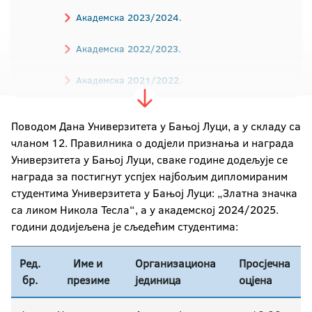
Академска 2023/2024.
Академска 2022/2023.
Академска 2021/2022.
Академска 2020/2021.
Поводом Дана Универзитета у Бањој Луци, а у складу са
чланом 12. Правилника о додјели признања и награда
Академска 2019/2020.
Универзитета у Бањој Луци, сваке године додељује се
Академска 2018/2019.
награда за постигнут успјех најбољим дипломираним
студентима Универзитета у Бањој Луци: „Златна значка
Академска 2017/2018.
са ликом Никола Тесла“, а у академској 2024/2025.
години додијељена је сљедећим студентима:
Академска 2016/2017
Ред.
Име и
Организациона
Просјечна
Академска 2015/2016.
бр.
презиме
јединица
оцјена
Академска 2014/2015.