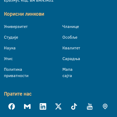
Еразмус код: BA BANJA02
Корисни линкови
Универзитет
Чланице
Студије
Особље
Наука
Квалитет
Упис
Сарадња
Политика
Мапа
приватности
сајта
Пратите нас