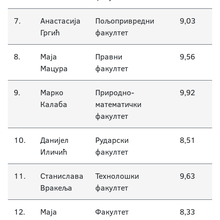
7.
Анастасија
Пољопривредни
9,03
Гргић
факултет
8.
Маја
Правни
9,56
Мацура
факултет
9.
Марко
Природно-
9,92
Калаба
математички
факултет
10.
Данијел
Рударски
8,51
Иличић
факултет
11.
Станислава
Технолошки
9,63
Вракеља
факултет
12.
Маја
Факултет
8,33