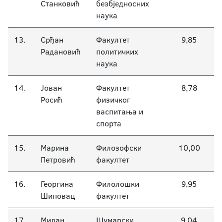
Станковић
безбједносних
наука
13.
Срђан
Факултет
9,85
Радановић
политичких
наука
14.
Јован
Факултет
8,78
Росић
физичког
васпитања и
спорта
15.
Марина
Филозофски
10,00
Петровић
факултет
16.
Георгина
Филолошки
9,95
Шиповац
факултет
17.
Милан
Шумарски
9,04