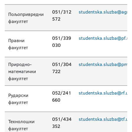
051/312
studentska.sluzba@agro.
Пољопривредни
572
факултет
051/339
studentska.sluzba@pf.uni
Правни
030
факултет
Природно-
051/304
studentska.sluzba@pmf.u
математички
722
факултет
052/241
studentska.sluzba@rf.uni
Рударски
660
факултет
051/434
studentska.sluzba@tf.uni
Технолошки
352
факултет