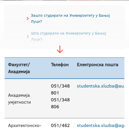
Зашто студирати на Универзитету у Бањој
Луци?
Шта студирати на Универзитету у Бањој
Луци?
Водич за упис студената
Факултет/
Телефон
Електронска пошта
Правила студирања
Академија
Припремна настава за бруцоше
051/348
studentska.sluzba@au.un
Конкурс за упис
801
Академија
051/348
умјетности
Пријемни испит
Школарине
806
Контакт подаци факултета
Архитектонско-
051/462
studentska.sluzba@aggf.