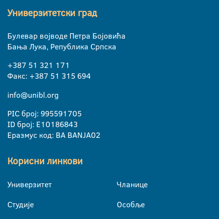
Универзитетски град
Булевар војводе Петра Бојовића
Бања Лука, Република Српска
+387 51 321 171
Факс: +387 51 315 694
info@unibl.org
PIC број: 995591705
ID број: E10186843
Еразмус код: BA BANJA02
Корисни линкови
Универзитет
Чланице
Студије
Особље