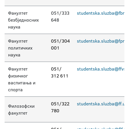
Факултет
051/333
studentska.sluzba@fbn.u
безбједносних
648
наука
Факултет
051/304
studentska.sluzba@fpn.u
политичких
001
наука
Факултет
051/
studentska.sluzba@ffvs.u
физичког
312 611
васпитања и
спорта
051/322
studentska.sluzba@ff.uni
Филозофски
780
факултет