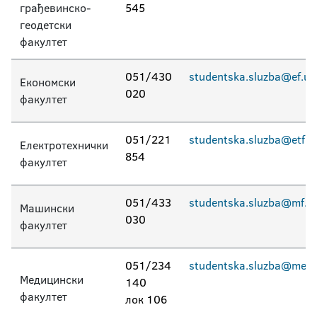
грађевинско-
545
Студентске службе
геодетски
факултет
Смјештај у студентским домовима
051/430
studentska.sluzba@ef.uni
Актуелно
Економски
020
факултет
Електронска пријава
еУпис
051/221
studentska.sluzba@etf.un
Електротехнички
854
факултет
051/433
studentska.sluzba@mf.un
Машински
030
факултет
051/234
studentska.sluzba@med.u
Медицински
140
факултет
лок 106