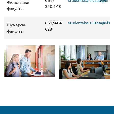
051/
studentska.sluzba@flf.un
Филолошки
340 143
факултет
051/464
studentska.sluzba@sf.uni
Шумарски
628
факултет