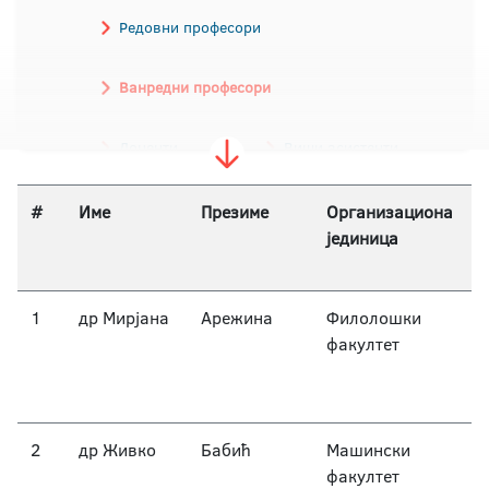
Редовни професори
Ванредни професори
Доценти
Виши асистенти
Асистенти
#
Име
Презиме
Организациона
јединица
1
др Мирјана
Арежина
Филолошки
факултет
2
др Живко
Бабић
Машински
факултет