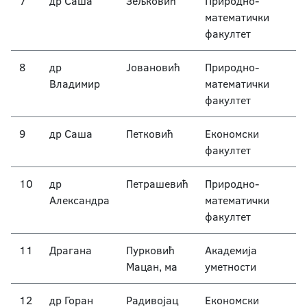
7
др Саша
Зељковић
Природно-
математички
факултет
8
др
Јовановић
Природно-
Владимир
математички
факултет
9
др Саша
Петковић
Економски
факултет
10
др
Петрашевић
Природно-
Александра
математички
факултет
11
Драгана
Пурковић
Академија
Мацан, ма
уметности
12
др Горан
Радивојац
Економски