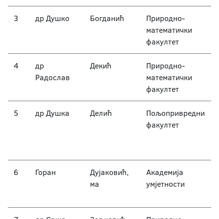
3
др Душко
Богданић
Природно-
математички
факултет
4
др
Декић
Природно-
Радослав
математички
факултет
5
др Душка
Делић
Пољопривредни
факултет
6
Горан
Дујаковић,
Академија
ма
умјетности