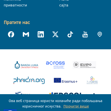
приватности
сајта
Пратите нас
Ова веб страница користи колачиће ради побољшања
корисничког искуства.
Прочитај више