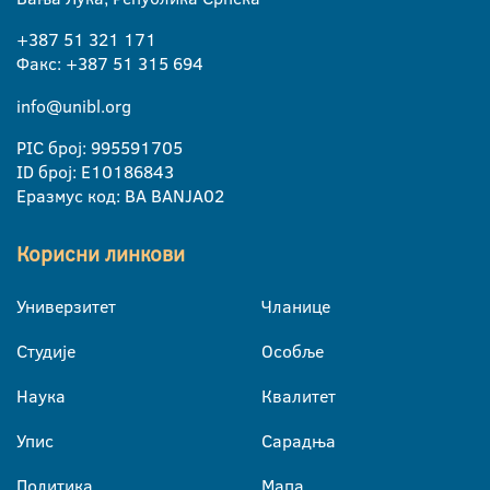
+387 51 321 171
Факс: +387 51 315 694
info@unibl.org
PIC број: 995591705
ID број: E10186843
Еразмус код: BA BANJA02
Корисни линкови
Универзитет
Чланице
Студије
Особље
Наука
Квалитет
Упис
Сарадња
Политика
Мапа