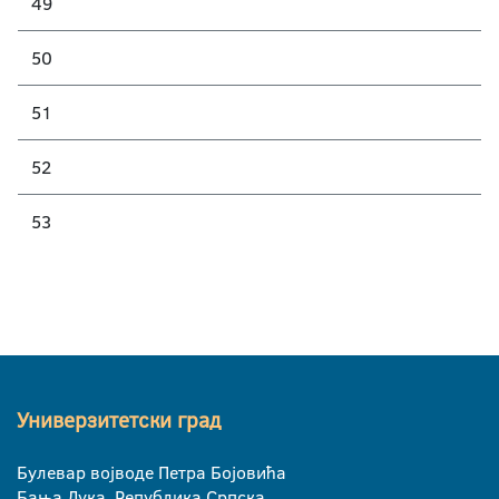
49
50
51
52
53
Универзитетски град
Булевар војводе Петра Бојовића
Бања Лука, Република Српска