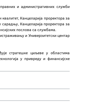
 управних и административних служби
и квалитет, Канцеларија проректора за
у сарадњу, Канцеларија проректора за
ансијских послова са службама.
у истраживању и Универзитетски центар
ђује стратешке циљеве у областима
хнологија у привреду и финансијске