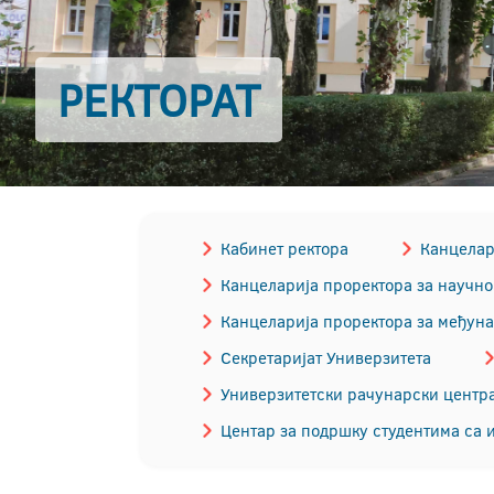
РЕКТОРАТ
Кабинет ректора
Канцелари
Канцеларија проректора за научно
Канцеларија проректора за међун
Секретаријат Универзитета
Универзитетски рачунарски центр
Центар за подршку студентима са 