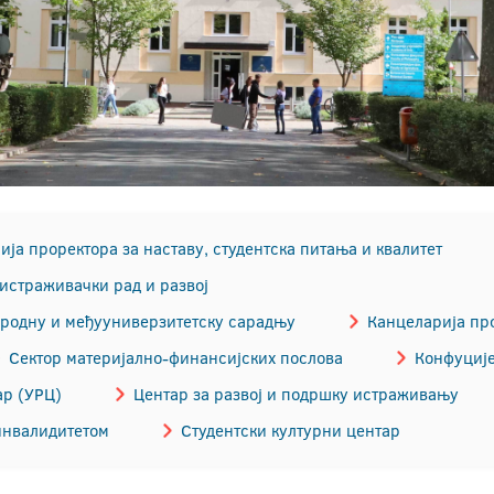
ја проректора за наставу, студентска питања и квалитет
истраживачки рад и развој
ародну и међууниверзитетску сарадњу
Канцеларија про
Сектор материјално-финансијских послова
Конфуције
ар (УРЦ)
Центар за развој и подршку истраживању
инвалидитетом
Студентски културни центар