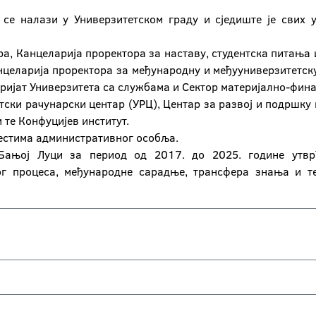
 се налази у Универзитетском граду и сједиште је свих
а, Канцеларија проректора за наставу, студентска питања 
нцеларија проректора за међународну и међууниверзитетск
аријат Универзитета са службама и Сектор материјално-фин
етски рачунарски центар (УРЦ), Центар за развој и подршк
 те Конфуцијев институт.
естима административног особља.
у Бањој Луци за период од 2017. до 2025. године утвр
ог процеса, међународне сарадње, трансфера знања и те