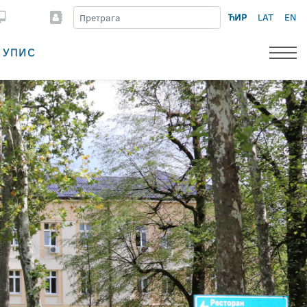
ЋИР
LAT
EN
УПИС