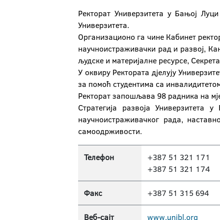
Ректорат Универзитета у Бањој Луци
Универзитета.
Организационо га чине Кабинет ректор
научноистраживачки рад и развој, Ка
људске и материјалне ресурсе, Секрет
У оквиру Ректората дјелују Универзит
за помоћ студентима са инвалидитетом
Ректорат запошљава 98 радника на мј
Стратегија развоја Универзитета 
научноистраживачког рада, наставн
самоодрживости.
Телефон
+387 51 321 171
+387 51 321 174
Факс
+387 51 315 694
Веб-сајт
www.unibl.org