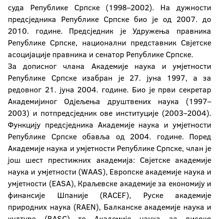
суда Републике Српске (1998–2002). На дужности
предсједника Републике Српске био је од 2007. до
2010. године. Предсједник је Удружења правника
Републике Српске, национални представник Свјетске
асоцијације правника и сенатор Републике Српске.
За дописног члана Академије наука и умјетности
Републике Српске изабран је 27. јуна 1997, а за
редовног 21. јуна 2004. године. Био је први секретар
Академијиног Одјељења друштвених наука (1997–
2003) и потпредсједник ове институције (2003–2004).
Функцију предсједника Академије наука и умјетности
Републике Српске обавља од 2004. године. Поред
Академије наука и умјетности Републике Српске, члан је
још шест престижних академија: Свјетске академије
наука и умјетности (WAAS), Европске академије наука и
умјетности (EASA), Краљевске академије за економију и
финансије Шпаније (RACEF), Руске академије
природних наука (RAEN), Балканске академије наука и
културе (BASC) те Академије наука за високо