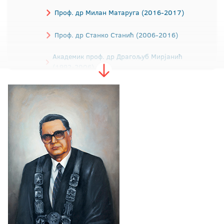
Проф. др Милан Матаруга (2016-2017)
Проф. др Станко Станић (2006-2016)
Академик проф. др Драгољуб Мирјанић
(1992-2006)
Академик проф. др Рајко Кузмановић
(1988-1992)
Проф. др Драгица Додиг (1984-1988)
Проф. др Ибрахим Табаковић (1979-1984)
Проф. др Драгомир Малић (1975-1979)