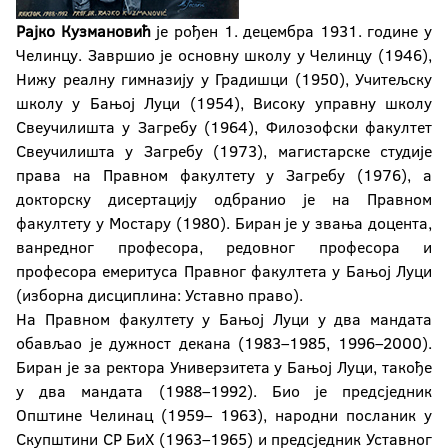
Рајко Кузмановић
је рођен 1. децембра 1931. године у
Челинцу. Завршио је основну школу у Челинцу (1946),
Нижу реалну гимназију у Градишци (1950), Учитељску
школу у Бањој Луци (1954), Високу управну школу
Свеучилишта у Загребу (1964), Филозофски факултет
Свеучилишта у Загребу (1973), магистарске студије
права на Правном факултету у Загребу (1976), а
докторску дисертацију одбранио је на Правном
факултету у Мостару (1980). Биран је у звања доцента,
ванредног професора, редовног професора и
професора емеритуса Правног факултета у Бањој Луци
(изборна дисциплина: Уставно право).
На Правном факултету у Бањој Луци у два мандата
обављао је дужност декана (1983–1985, 1996–2000).
Биран је за ректора Универзитета у Бањој Луци, такође
у два мандата (1988–1992). Био је предсједник
Општине Челинац (1959– 1963), народни посланик у
Скупштини СР БиХ (1963–1965) и предсједник Уставног