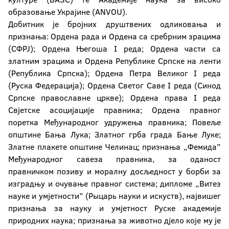
образовање Украјине (ANVOU).
Добитник је бројних друштвених одликовања и
признања: Ордена рада и Ордена са сребрним зрацима
(СФРЈ); Ордена Његоша I реда; Ордена части са
златним зрацима и Ордена Републике Српске на ленти
(Република Српска); Ордена Петра Великог I реда
(Руска Федерација); Ордена Светог Саве I реда (Синод
Српске православне цркве); Ордена права I реда
Свјетске асоцијације правника; Ордена правног
поретка Међународног удружења правника; Повеље
општине Бања Лука; Златног грба града Бање Луке;
Златне плакете општине Челинац; признања „Фемида”
Међународног савеза правника, за оданост
правничком позиву и моралну досљедност у борби за
изградњу и очување правног система; дипломе „Витез
науке и умјетности” (Рыцарь науки и искуств), највишег
признања за науку и умјетност Руске академије
природних наука; признања за животно дјело које му је