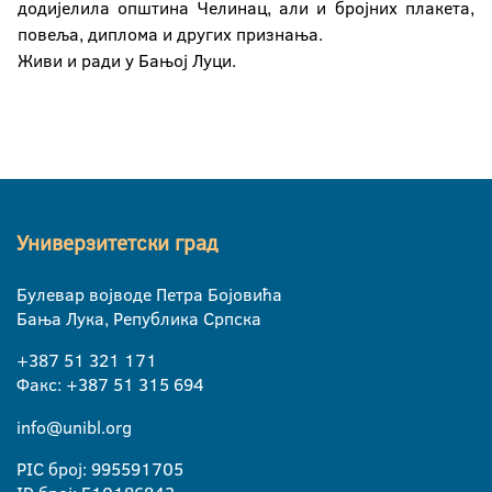
додијелила општина Челинац, али и бројних плакета,
повеља, диплома и других признања.
Живи и ради у Бањој Луци.
Универзитетски град
Булевар војводе Петра Бојовића
Бања Лука, Република Српска
+387 51 321 171
Факс: +387 51 315 694
info@unibl.org
PIC број: 995591705