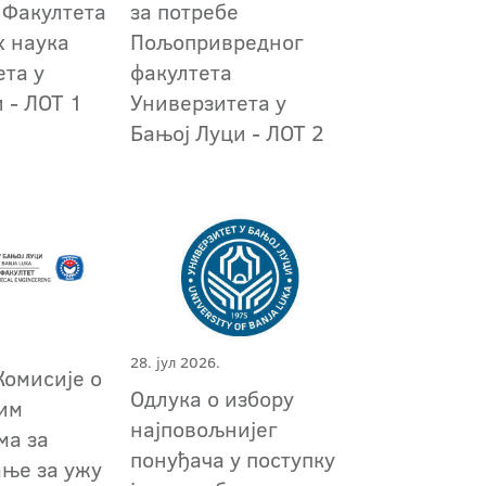
 Факултета
за потребе
х наука
Пољопривредног
ета у
факултета
 - ЛОТ 1
Универзитета у
Бањој Луци - ЛОТ 2
28. јул 2026.
Комисије о
Одлука о избору
им
најповољнијег
ма за
понуђача у поступку
ање за ужу