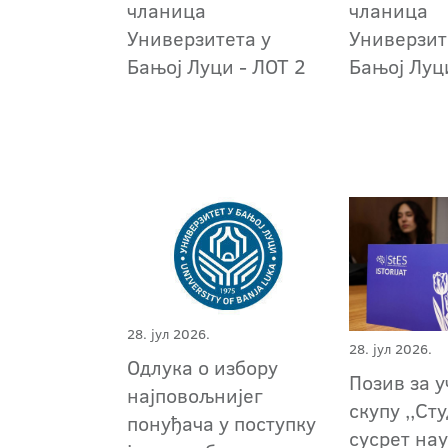
чланица
чланица
Универзитета у
Универзит
Бањој Луци - ЛОТ 2
Бањој Луц
28. јул 2026.
28. јул 2026.
Oдлука о избору
Позив за 
најповољнијег
скупу ,,Ст
понуђача у поступку
сусрет на