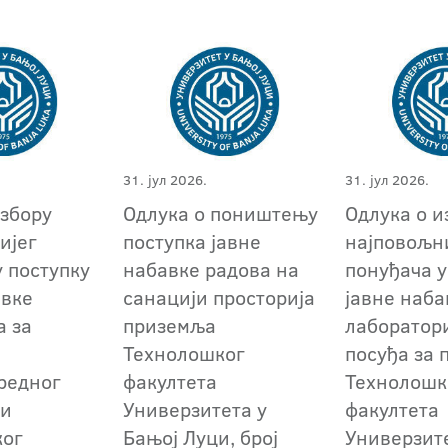
31. јул 2026.
31. јул 2026.
избору
Одлука о поништењу
Одлука о и
ијег
поступка јавне
најповољн
у поступку
набавке радова на
понуђача у
авке
санацији просторија
јавне наба
а за
приземља
лаборатор
Технолошког
посуђа за 
редног
факултета
Технолошк
 и
Универзитета у
факултета
ког
Бањој Луци, број
Универзит