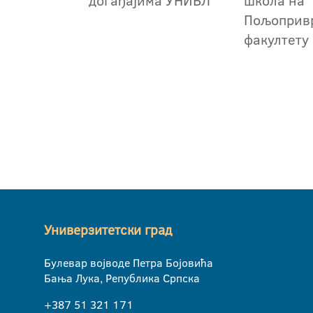
догађајима УНИБЛ
школа на
Пољоприв
факултету
Универзитетски град
Булевар војводе Петра Бојовића
Бања Лука, Република Српска
+387 51 321 171