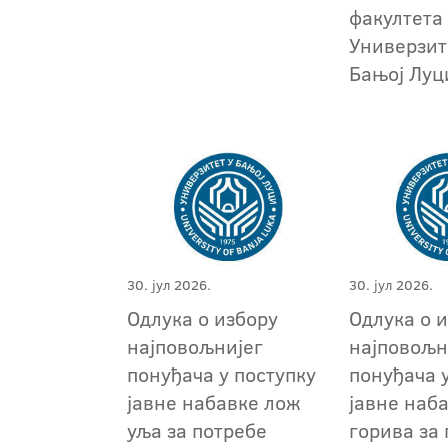
факултета
Универзит
Бањој Луц
30. јул 2026.
30. јул 2026.
Одлука о избору
Одлука о 
најповољнијег
најповољн
понуђача у поступку
понуђача 
јавне набавке лож
јавне наб
уља за потребе
горива за