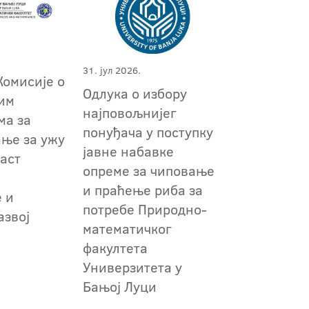
31. јул 2026.
Комисије о
Одлука о избору
им
најповољнијег
ма за
понуђача у поступку
ање за ужу
јавне набавке
аст
опреме за чиповање
и праћење риба за
 и
потребе Природно-
азвој
математичког
факултета
Универзитета у
Бањој Луци