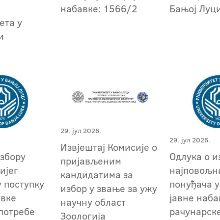
набавке: 1566/2
Бањој Луц
ета у
и
29. јул 2026.
29. јул 2026.
Извјештај Комисије о
избору
Oдлука о и
пријављеним
ијег
најповољн
кандидатима за
у поступку
понуђача у
избор у звање за ужу
авке
јавне наба
научну област
 потребе
рачунарск
Зоологија