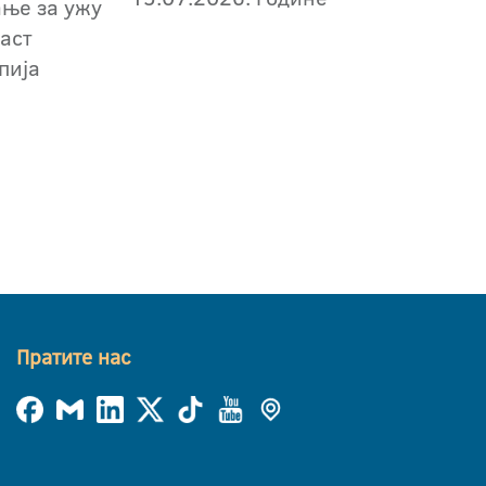
ање за ужу
аст
пија
Пратите нас