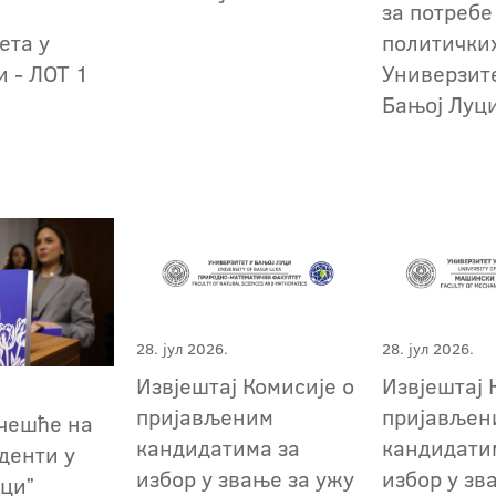
за потребе
ета у
политички
и - ЛОТ 1
Универзит
Бањој Луци
28. јул 2026.
28. јул 2026.
Извјештај Комисије о
Извјештај 
пријављеним
пријављен
учешће на
кандидатима за
кандидати
уденти у
избор у звање за ужу
избор у зв
уциˮ