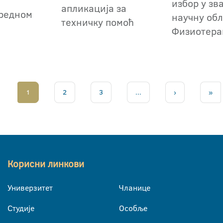
избор у зв
апликација за
редном
научну обл
техничку помоћ
Физиотера
1
2
3
...
›
»
Корисни линкови
Универзитет
Чланице
Студије
Особље