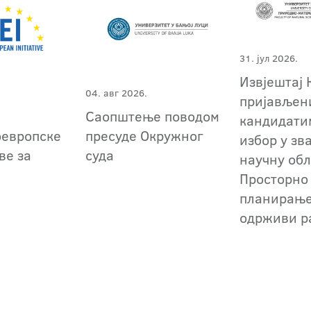
31. јул 2026.
Извјештај 
04. авг 2026.
пријављен
Саопштење поводом
кандидати
оевропске
пресуде Окружног
избор у зв
ве за
суда
научну обл
Просторно
планирање
одрживи р