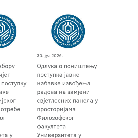
30. јул 2026.
збору
Одлука о поништењу
ијег
поступкa јавне
 поступку
набавке извођења
вке
радова на замјени
ијског
свјетлосних панела у
потребе
просторијама
ог
Филозофског
факултета
ета у
Универзитета у