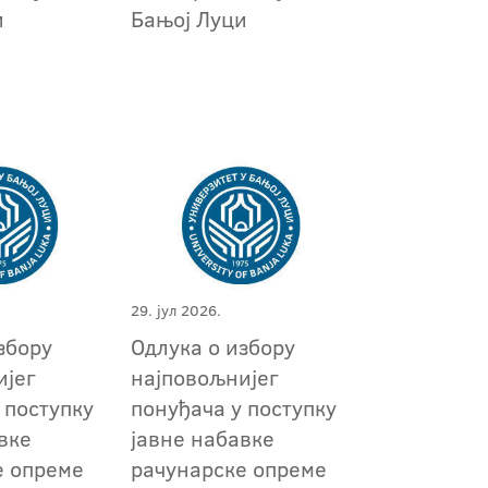
и
Бањој Луци
29. јул 2026.
збору
Oдлука о избору
ијег
најповољнијег
 поступку
понуђача у поступку
вке
јавне набавке
е опреме
рачунарске опреме