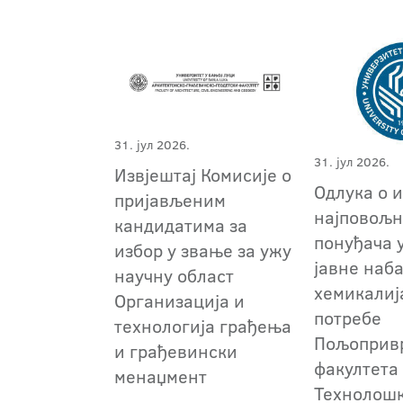
31. јул 2026.
31. јул 2026.
Извјештај Комисије о
Одлука о 
пријављеним
најповољн
кандидатима за
понуђача 
избор у звање за ужу
јавне наб
научну област
хемикалиј
Организација и
потребе
технологија грађења
Пољоприв
и грађевински
факултета
менаџмент
Технолош