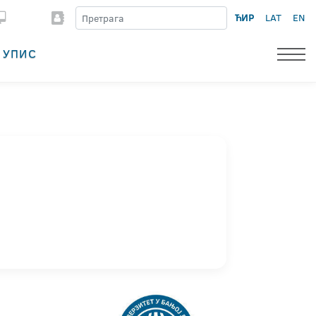
ЋИР
LAT
EN
УПИС