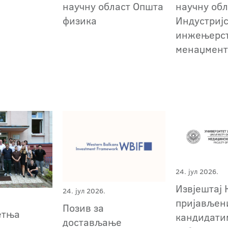
научну област Општа
научну обл
физика
Индустриј
инжењерст
менаџмен
24. јул 2026.
Извјештај 
24. јул 2026.
пријављен
Позив за
етња
кандидати
достављање