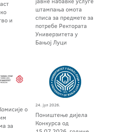
јавне набавке услуге
аст
штампања омота
ско
списа за предмете за
во и
потребе Ректората
т
Универзитета у
Бањој Луци
24. јул 2026.
Комисије о
Поништење дијела
им
Конкурса од
ма за
15.07.2026. године