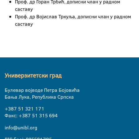
Проф. др Горан Трбић, дописни члан у радном
саставу
Проф. др Војислав Тркуља, дописни члан у радном
саставу
Универзитетски град
Булевар војводе Петра Бојовића
Бања Лука, Република Српска
+387 51 321 171
Факс: +387 51 315 694
info@unibl.org