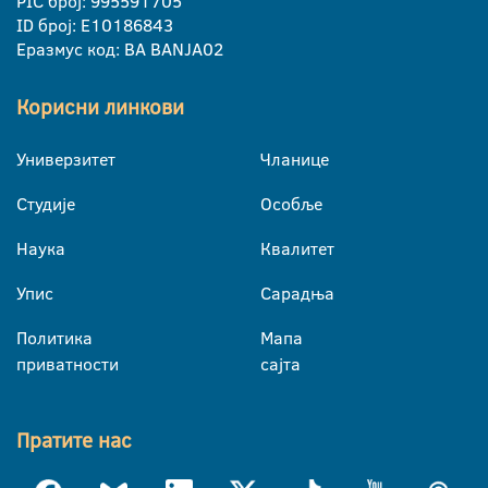
PIC број: 995591705
ID број: E10186843
Еразмус код: BA BANJA02
Корисни линкови
Универзитет
Чланице
Студије
Особље
Наука
Квалитет
Упис
Сарадња
Политика
Мапа
приватности
сајта
Пратите нас