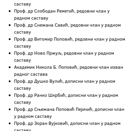
саставу
Проф. др Слободан Реметић, редовни члан у
радном саставу
Проф. др Снежана Савић, редовни члан у радном
саставу
Проф. др Витомир Поповић, редовни члан у радном
саставу
Проф. др Ново Пржуљ, редовни члан у радном
саставу
Академик Никола Б. Поповић, редовни члан изван
радног састава
Проф. др Душко Вулић, дописни члан у радном
саставу
Проф. др Ранко Шкрбић, дописни члан у радном
саставу
Проф. др Сњежана Поповић Пејичић, дописни члан
у радном саставу
Проф. др Зоран Вујковић, дописни члан у радном
саставу