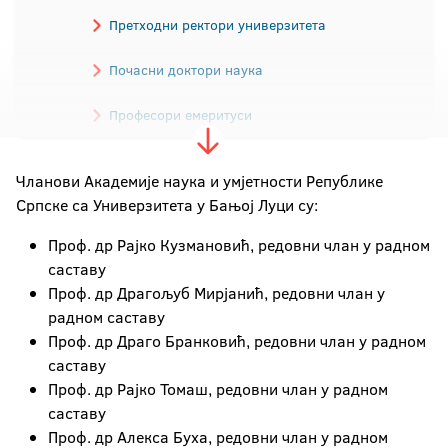
Претходни ректори универзитета
Почасни доктори наука
Професори емеритуси
Академици
Чланови Академије наука и умјетности Републике
Српске са Универзитета у Бањој Луци су:
Проф. др Рајко Кузмановић, редовни члан у радном
саставу
Проф. др Драгољуб Мирјанић, редовни члан у
радном саставу
Проф. др Драго Бранковић, редовни члан у радном
саставу
Проф. др Рајко Томаш, редовни члан у радном
саставу
Проф. др Алекса Буха, редовни члан у радном