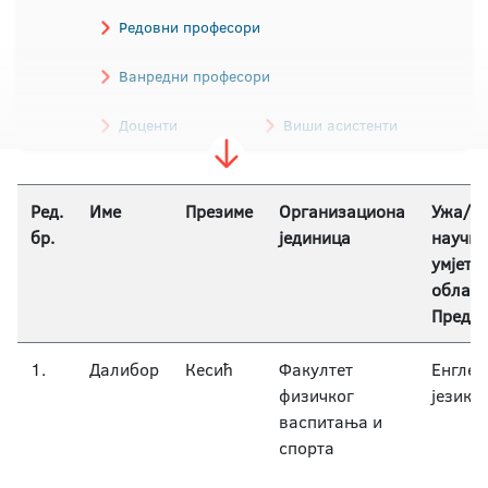
Редовни професори
Ванредни професори
Доценти
Виши асистенти
Асистенти
Ред.
Име
Презиме
Организациона
Ужа/е
Наставници / Наставници страног језика
бр.
јединица
научна
умјетн
област
Предм
1.
Далибор
Кесић
Факултет
Енглес
физичког
језик
васпитања и
спорта