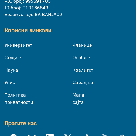
PIC број: 995591705
ID број: E10186843
Еразмус код: BA BANJA02
Корисни линкови
Универзитет
Чланице
Студије
Особље
Наука
Квалитет
Упис
Сарадња
Политика
Мапа
приватности
сајта
Пратите нас