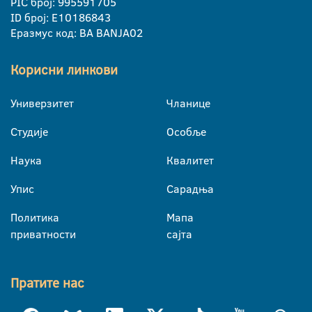
PIC број: 995591705
ID број: E10186843
Еразмус код: BA BANJA02
Корисни линкови
Универзитет
Чланице
Студије
Особље
Наука
Квалитет
Упис
Сарадња
Политика
Мапа
приватности
сајта
Пратите нас