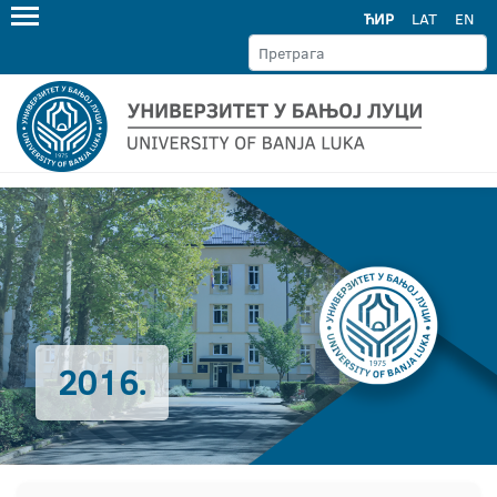
ЋИР
LAT
EN
2016.