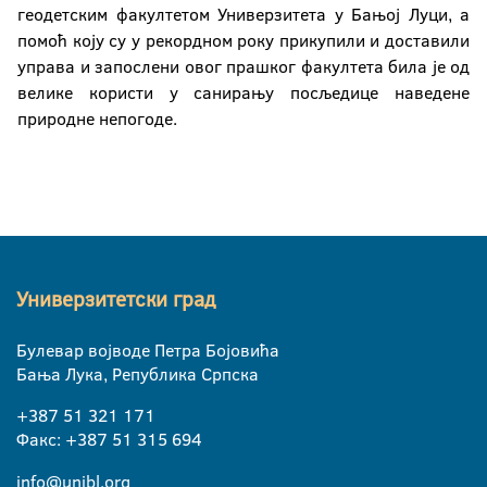
геодетским факултетом Универзитета у Бањој Луци, а
помоћ коју су у рекордном року прикупили и доставили
управа и запослени овог прашког факултета била је од
велике користи у санирању посљедице наведене
природне непогоде.
Универзитетски град
Булевар војводе Петра Бојовића
Бања Лука, Република Српска
+387 51 321 171
Факс: +387 51 315 694
info@unibl.org