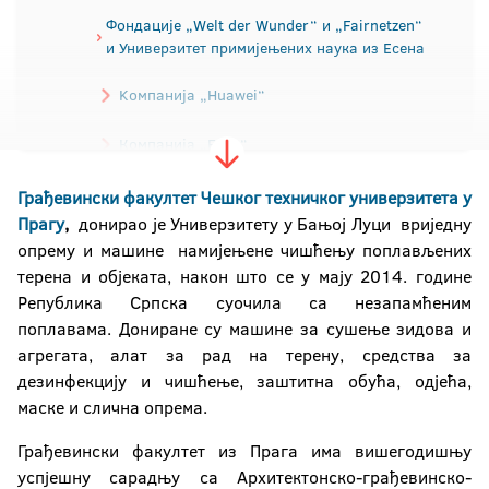
Фондације „Welt der Wunder“ и „Fairnetzen“
и Универзитет примијењених наука из Есена
Kомпанијa „Huawei“
Компанија „Елеа“
Грађевински факултет Чешког техничког универзитета у
Чешки технички универзитет у Прагу
Прагу
,
донирао је Универзитету у Бањој Луци вриједну
опрему и машине намијењене чишћењу поплављених
Универзитет у Љубљани
терена и објеката, након што се у мају 2014. године
Република Српска суочила са незапамћеним
поплавама. Дониране су машине за сушење зидова и
агрегата, алат за рад на терену, средства за
дезинфекцију и чишћење, заштитна обућа, одјећа,
маске и слична опрема.
Грађевински факултет из Прага има вишегодишњу
успјешну сарадњу са Архитектонско-грађевинско-