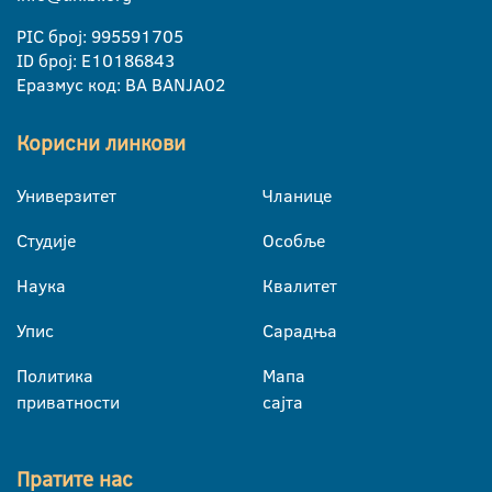
PIC број: 995591705
ID број: E10186843
Еразмус код: BA BANJA02
Корисни линкови
Универзитет
Чланице
Студије
Особље
Наука
Квалитет
Упис
Сарадња
Политика
Мапа
приватности
сајта
Пратите нас