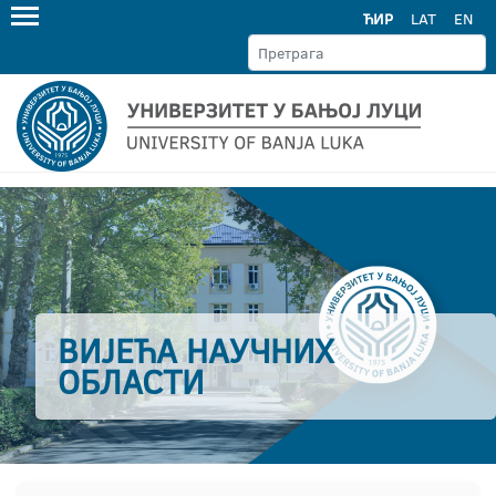
ЋИР
LAT
EN
ВИЈЕЋА НАУЧНИХ
ОБЛАСТИ