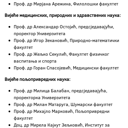
Проф. др Мирјана Арежина, Филолошки факултет
Вијеће медицинских, природних и здравствених наука:
Проф. др Александар Остојић, предсједавајући,
проректор Универзитета
Проф. др Игор Зекановић, Природно-математички
факултет
Проф. др Жељко Секулић, Факултет физичког
васпитања и спорта
Проф. др Горан Спасојевић, Медицински факултет
Вијеће пољопривредних наука:
Проф. др Милица Балабан, предсједавајућа,
проректорка Универзитета
Проф. др Милан Матаруга, Шумарски факултет
Проф. др Михајло Марковић, Пољопривредни
факултет
Доц. др Мирела Кајкут Зељковић, Институт за