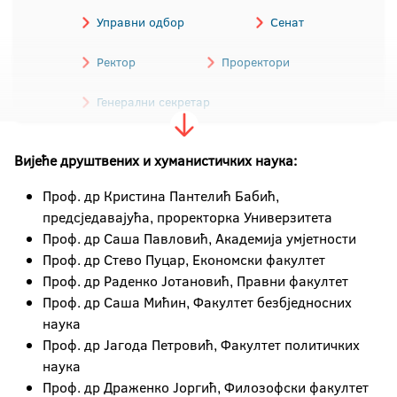
Управни одбор
Сенат
Ректор
Проректори
Генерални секретар
Финансијски директор
Вијеће друштвених и хуманистичких наука:
Декани факултета/академије
Проф. др Кристина Пантелић Бабић,
предсједавајућа, проректорка Универзитета
Колегијум
Проф. др Саша Павловић, Академија умјетности
Проф. др Стево Пуцар, Економски факултет
Вијећа научних области
Проф. др Раденко Јотановић, Правни факултет
Проф. др Саша Мићин, Факултет безбједносних
Ректорат
наука
Проф. др Јагода Петровић, Факултет политичких
наука
Проф. др Драженко Јоргић, Филозофски факултет