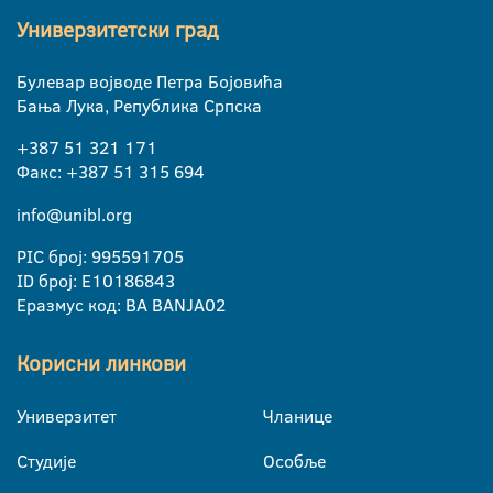
Универзитетски град
Булевар војводе Петра Бојовића
Бања Лука, Република Српска
+387 51 321 171
Факс: +387 51 315 694
info@unibl.org
PIC број: 995591705
ID број: E10186843
Еразмус код: BA BANJA02
Корисни линкови
Универзитет
Чланице
Студије
Особље