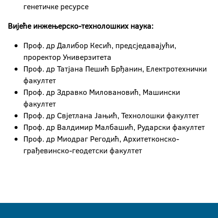
генетичке ресурсе
Вијеће инжењерско-технолошких наука:
Проф. др Далибор Кесић, предсједавајући,
проректор Универзитета
Проф. др Татјана Пешић Брђанин, Електротехнички
факултет
Проф. др Здравко Миловановић, Машински
факултет
Проф. др Свјетлана Јањић, Технолошки факултет
Проф. др Валдимир Малбашић, Рударски факултет
Проф. др Миодраг Регодић, Архитетконско-
грађевинско-
геодетски факултет