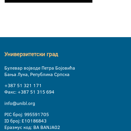
Универзитетски град
Булевар војводе Петра Бојовића
Бања Лука, Република Српска
+387 51 321 171
Факс: +387 51 315 694
info@unibl.org
PIC број: 995591705
ID број: E10186843
Еразмус код: BA BANJA02