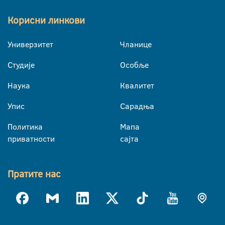
Корисни линкови
Универзитет
Чланице
Студије
Особље
Наука
Квалитет
Упис
Сарадња
Политика
Мапа
приватности
сајта
Пратите нас