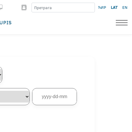
ЋИР
LAT
EN
UPIS