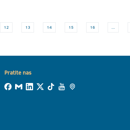
12
13
14
15
16
...
Pratite nas