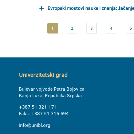
Evropski mostovi nauke i znanja: Jačanj
1
2
3
4
5
Univerzitetski grad
Bulevar vojvode Petra Bojovića
Banja Luka, Republika Srpska
+387 51 321 171
Faks: +387 51 315 694
info@unibl.org