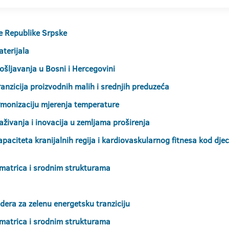
je Republike Srpske
terijala
ošljavanja u Bosni i Hercegovini
anzicija proizvodnih malih i srednjih preduzeća
rmonizaciju mjerenja temperature
raživanja i inovacija u zemljama proširenja
aciteta kranijalnih regija i kardiovaskularnog fitnesa kod djece
 matrica i srodnim strukturama
idera za zelenu energetsku tranziciju
 matrica i srodnim strukturama