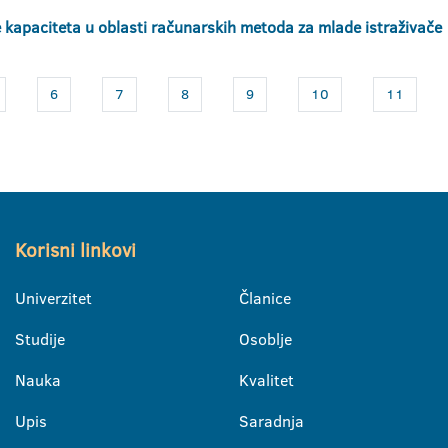
e kapaciteta u oblasti računarskih metoda za mlade istraživače
6
7
8
9
10
11
Korisni linkovi
Univerzitet
Članice
Studije
Osoblje
Nauka
Kvalitet
Upis
Saradnja