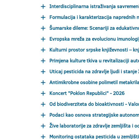
Interdisciplinarna istraživanja savremen
Formulacija i karakterizacija naprednih 
Šumarske dileme: Scenariji za edukativnu
Evropska mreža za evolucionu imunologiju ž
Kulturni prostor srpske književnosti – knj
Primjena kulture tkiva u revitalizaciji au
Uticaj pesticida na zdravlje ljudi i stanj
Antimikrobne osobine polimetil metakril
Koncert "Poklon Republici" - 2026
Od biodiverziteta do bioaktivnosti - Valo
Podaci kao osnova strategijske autonomi
Žive laboratorije za zdravlje zemljišta i 
Monitoring ostataka pesticida u zemljiš