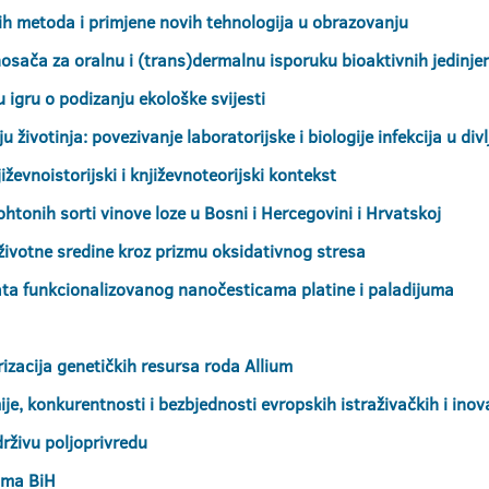
ih metoda i primjene novih tehnologija u obrazovanju
nosača za oralnu i (trans)dermalnu isporuku bioaktivnih jedinje
 igru o podizanju ekološke svijesti
ivotinja: povezivanje laboratorijske i biologije infekcija u divlj
iževnoistorijski i književnoteorijski kontekst
tohtonih sorti vinove loze u Bosni i Hercegovini i Hrvatskoj
e životne sredine kroz prizmu oksidativnog stresa
ata funkcionalizovanog nanočesticama platine i paladijuma
rizacija genetičkih resursa roda Allium
je, konkurentnosti i bezbjednosti evropskih istraživačkih i in
održivu poljoprivredu
tima BiH